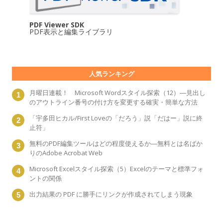
PDF Viewer SDK
PDF表示と編集ライブラリ
人気ランキング
月曜日連載！ Microsoft Wordスタイル探索（12）―見出し
のアウトライン番号の付け方を変更する確実・簡単な方法
「宇多田ヒカル/First Loveの「だろう」説「だはー」説に終
止符」
無料のPDF編集ツールはどの程度使えるか―無料とは名ばか
りのAdobe Acrobat Web
Microsoft Excelスタイル探索（5）Excelのテーマと標準フォ
ントの関係
出力結果の PDF に勝手にリンクが作成されてしまう現象