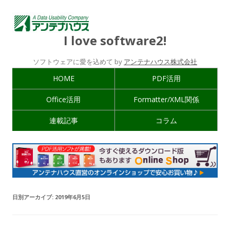
I love software2!
ソフトウェアに愛を込めて by
アンテナハウス株式会社
HOME
PDF活用
Office活用
Formatter/XML関係
連載記事
コラム
日別アーカイブ:
2019年6月5日