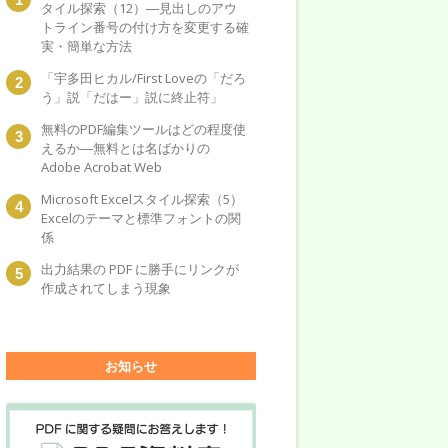
タイル探索（12）―見出しのアウ
トライン番号の付け方を変更する確
実・簡単な方法
「宇多田ヒカル/First Loveの「だろ
う」説「だはー」説に終止符」
無料のPDF編集ツールはどの程度使
えるか―無料とは名ばかりの
Adobe Acrobat Web
Microsoft Excelスタイル探索（5）
Excelのテーマと標準フォントの関
係
出力結果の PDF に勝手にリンクが
作成されてしまう現象
お知らせ