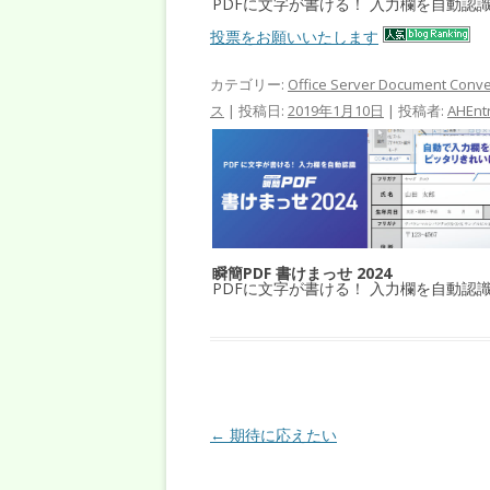
PDFに文字が書ける！ 入力欄を自動認
投票をお願いいたします
カテゴリー:
Office Server Document Conve
ス
| 投稿日:
2019年1月10日
|
投稿者:
AHEnt
瞬簡PDF 書けまっせ 2024
PDFに文字が書ける！ 入力欄を自動認
投稿ナビゲーション
←
期待に応えたい