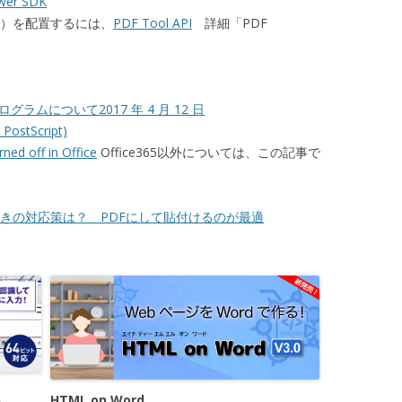
wer SDK
版）を配置するには、
PDF Tool API
詳細「PDF
ログラムについて2017 年 4 月 12 日
ostScript)
ned off in Office
Office365以外については、この記事で
ときの対応策は？ PDFにして貼付けるのが最適
HTML on Word