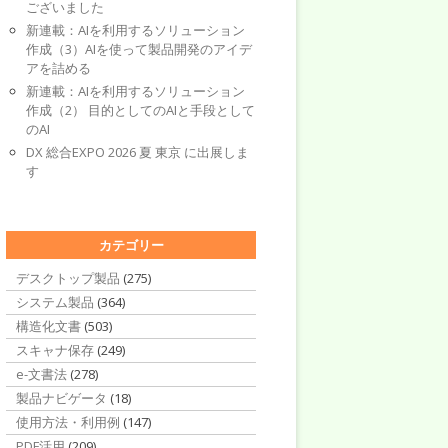
ございました
新連載：AIを利用するソリューション
作成（3）AIを使って製品開発のアイデ
アを詰める
新連載：AIを利用するソリューション
作成（2） 目的としてのAIと手段として
のAI
DX 総合EXPO 2026 夏 東京 に出展しま
す
カテゴリー
デスクトップ製品
(275)
システム製品
(364)
構造化文書
(503)
スキャナ保存
(249)
e-文書法
(278)
製品ナビゲータ
(18)
使用方法・利用例
(147)
PDF活用
(209)