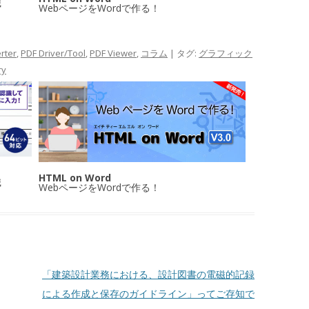
識
WebページをWordで作る！
rter
,
PDF Driver/Tool
,
PDF Viewer
,
コラム
| タグ:
グラフィック
ry
HTML on Word
識
WebページをWordで作る！
「建築設計業務における、設計図書の電磁的記録
による作成と保存のガイドライン」ってご存知で