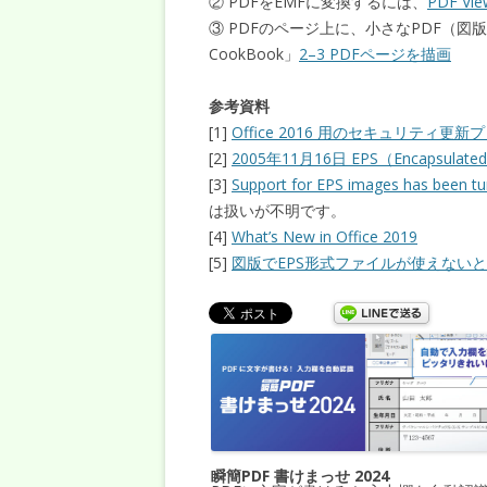
② PDFをEMFに変換するには、
PDF Vie
③ PDFのページ上に、小さなPDF（図
CookBook」
2–3 PDFページを描画
参考資料
[1]
Office 2016 用のセキュリティ更新プ
[2]
2005年11月16日 EPS（Encapsulated P
[3]
Support for EPS images has been tur
は扱いが不明です。
[4]
What’s New in Office 2019
[5]
図版でEPS形式ファイルが使えない
瞬簡PDF 書けまっせ 2024