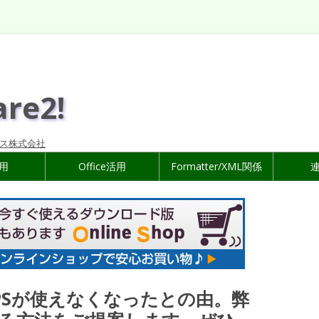
are2!
ス株式会社
活用
Office活用
Formatter/XML関係
iceでEPSが使えなくなったとの由。弊