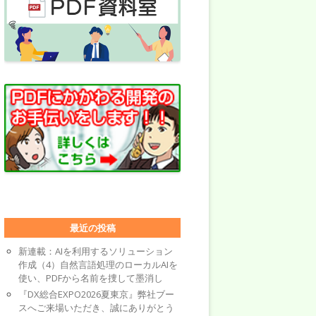
最近の投稿
新連載：AIを利用するソリューション
作成（4）自然言語処理のローカルAIを
使い、PDFから名前を捜して墨消し
『DX総合EXPO2026夏東京』弊社ブー
スへご来場いただき、誠にありがとう