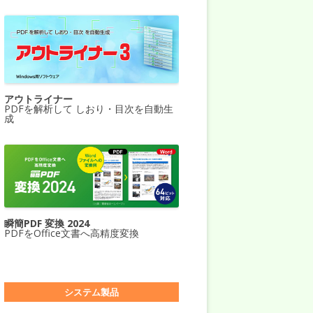
アウトライナー
PDFを解析して しおり・目次を自動生
成
瞬簡PDF 変換 2024
PDFをOffice文書へ高精度変換
システム製品