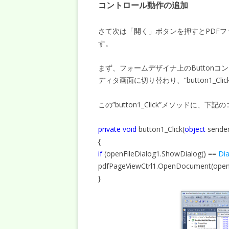
コントロール動作の追加
さて次は「開く」ボタンを押すとPDF
す。
まず、フォームデザイナ上のButtonコン
ディタ画面に切り替わり、”button1_C
この”button1_Click”メソッドに、
private void
button1_Click(
object
sende
{
if
(openFileDialog1.ShowDialog() ==
Dia
pdfPageViewCtrl1.OpenDocument(open
}