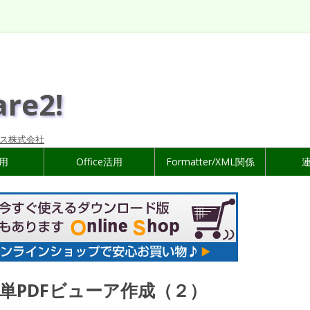
are2!
ス株式会社
活用
Office活用
Formatter/XML関係
K で簡単PDFビューア作成（２）