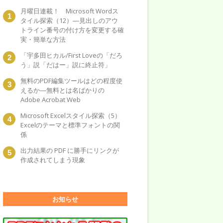
月曜日連載！ Microsoft Wordス
タイル探索（12）―見出しのアウ
トライン番号の付け方を変更する確
実・簡単な方法
「宇多田ヒカル/First Loveの「だろ
う」説「だはー」説に終止符」
無料のPDF編集ツールはどの程度使
えるか―無料とは名ばかりの
Adobe Acrobat Web
Microsoft Excelスタイル探索（5）
Excelのテーマと標準フォントの関
係
出力結果の PDF に勝手にリンクが
作成されてしまう現象
お知らせ