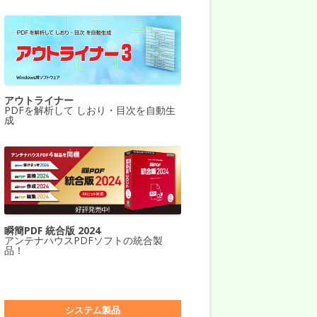
アウトライナー
PDFを解析して しおり・目次を自動生
成
瞬簡PDF 統合版 2024
アンテナハウスPDFソフトの統合製
品！
システム製品