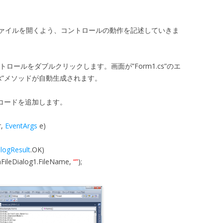
ファイルを開くよう、コントロールの動作を記述していきま
トロールをダブルクリックします。画面が”Form1.cs”のエ
lick”メソッドが自動生成されます。
下記のコードを追加します。
r,
EventArgs
e)
logResult
.OK)
FileDialog1.FileName,
“”
);