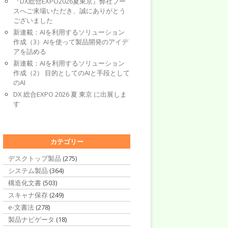
『DX総合EXPO2026夏東京』弊社ブー
スへご来場いただき、誠にありがとう
ございました
新連載：AIを利用するソリューション
作成（3）AIを使って製品開発のアイデ
アを詰める
新連載：AIを利用するソリューション
作成（2） 目的としてのAIと手段として
のAI
DX 総合EXPO 2026 夏 東京 に出展しま
す
カテゴリー
デスクトップ製品
(275)
システム製品
(364)
構造化文書
(503)
スキャナ保存
(249)
e-文書法
(278)
製品ナビゲータ
(18)