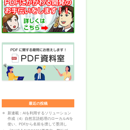
最近の投稿
新連載：AIを利用するソリューション
作成（4）自然言語処理のローカルAIを
使い、PDFから名前を捜して墨消し