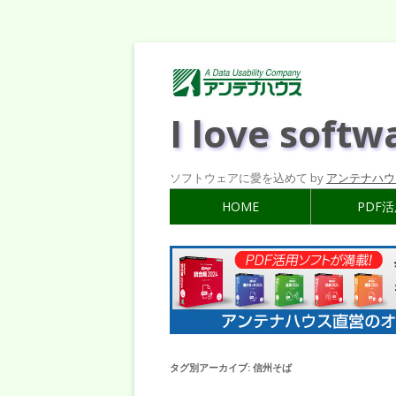
I love softw
ソフトウェアに愛を込めて by
アンテナハウ
HOME
PDF
タグ別アーカイブ:
信州そば