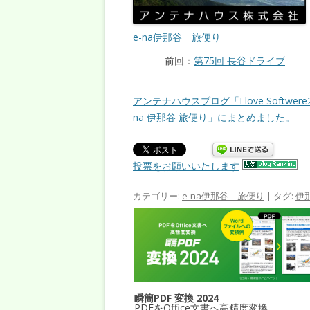
e-na伊那谷 旅便り
前回：
第75回 長谷ドライブ
アンテナハウスブログ「I love Softwe
na 伊那谷 旅便り」にまとめました。
投票をお願いいたします
カテゴリー:
e-na伊那谷 旅便り
| タグ:
伊
瞬簡PDF 変換 2024
PDFをOffice文書へ高精度変換