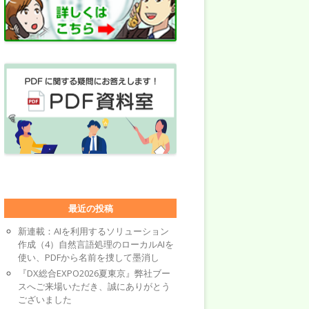
最近の投稿
新連載：AIを利用するソリューション
作成（4）自然言語処理のローカルAIを
使い、PDFから名前を捜して墨消し
『DX総合EXPO2026夏東京』弊社ブー
スへご来場いただき、誠にありがとう
ございました