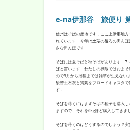
e-na伊那谷 旅便り 
信州はそばの産地です．ここ上伊那地方
れています．今年は土蔵の後ろの田んぼは
さな田んぼです．
そばには夏そばと秋そばがあります．7～
ばと言います．わたしの界隈ではおよそ
ので5月から播種までは雑草が生えない
酸苦土石灰と鶏糞をブロードキャスタで
す．
そばを蒔くにはまずそばの種子を購入し
ますので、それを6kgほど購入してきま
そばを蒔くのはどうするのでしょう？実