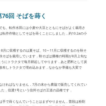
第76回 そばを蒔く
でも、転作水田には小麦や大豆とともにそばがよく栽培さ
転作作物としてそばを蒔くことにしました．約10.2aの小
8月に収穫するのは夏そば、10～11月に収穫するのを秋そ
秋そばを栽培しています．秋そばは播種の時期が8月上旬な
ようにトラクタで毎月耕起してやります．あと肥料として炭
散布しトラクタで埋め込みます．なかなか準備も大変で
なければなりません．7月の末から農協で販売してくれてい
した．信濃1号という信州そばの王道の品種です．
は手で蒔くなんていうことはまずやりません．普段は粉剤