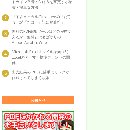
トライン番号の付け方を変更する確
実・簡単な方法
「宇多田ヒカル/First Loveの「だろ
う」説「だはー」説に終止符」
無料のPDF編集ツールはどの程度使
えるか―無料とは名ばかりの
Adobe Acrobat Web
Microsoft Excelスタイル探索（5）
Excelのテーマと標準フォントの関
係
出力結果の PDF に勝手にリンクが
作成されてしまう現象
お知らせ