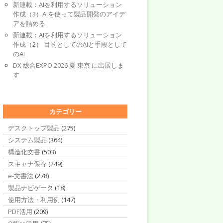
新連載：AIを利用するソリューション
作成（3）AIを使って製品開発のアイデ
アを詰める
新連載：AIを利用するソリューション
作成（2） 目的としてのAIと手段として
のAI
DX 総合EXPO 2026 夏 東京 に出展しま
す
カテゴリー
デスクトップ製品
(275)
システム製品
(364)
構造化文書
(503)
スキャナ保存
(249)
e-文書法
(278)
製品ナビゲータ
(18)
使用方法・利用例
(147)
PDF活用
(209)