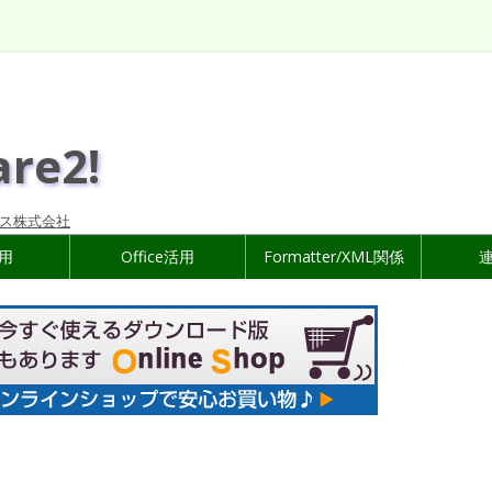
are2!
ス株式会社
活用
Office活用
Formatter/XML関係