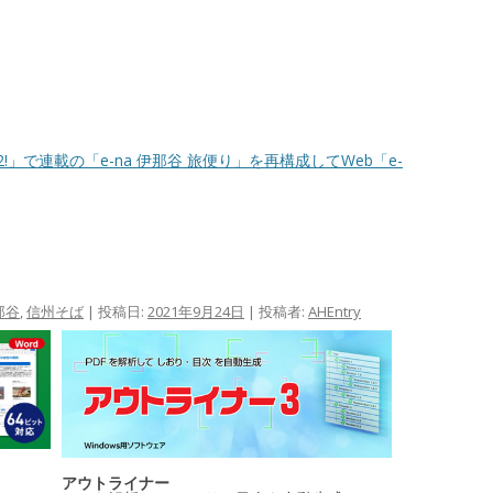
re2!」で連載の「e-na 伊那谷 旅便り」を再構成してWeb「e-
那谷
,
信州そば
| 投稿日:
2021年9月24日
|
投稿者:
AHEntry
アウトライナー