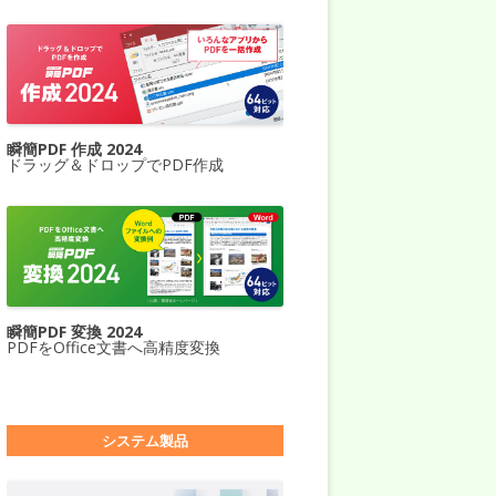
瞬簡PDF 作成 2024
ドラッグ＆ドロップでPDF作成
瞬簡PDF 変換 2024
PDFをOffice文書へ高精度変換
システム製品