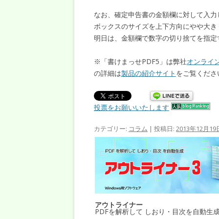
なお、確定申告書の金額欄に対して入力
ボックスのサイズを上下方向にやや大き
明日は、金額欄で数字の切り捨てを指定
※「書けまっせPDF5」は弊社
オンライ
の詳細は
製品の紹介サイト
をご覧くださ
投票をお願いいたします
カテゴリー:
コラム
| 投稿日:
2013年12月19
アウトライナー
PDFを解析して しおり・目次を自動生