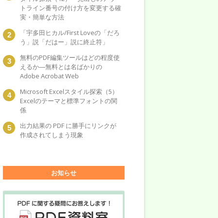
トライン番号の付け方を変更する確
実・簡単な方法
「宇多田ヒカル/First Loveの「だろ
う」説「だはー」説に終止符」
無料のPDF編集ツールはどの程度使
えるか―無料とは名ばかりの
Adobe Acrobat Web
Microsoft Excelスタイル探索（5）
Excelのテーマと標準フォントの関
係
出力結果の PDF に勝手にリンクが
作成されてしまう現象
お知らせ