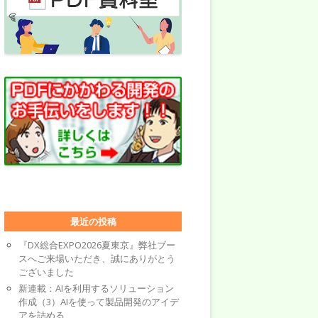
最近の投稿
『DX総合EXPO2026夏東京』弊社ブー
スへご来場いただき、誠にありがとう
ございました
新連載：AIを利用するソリューション
作成（3）AIを使って製品開発のアイデ
アを詰める