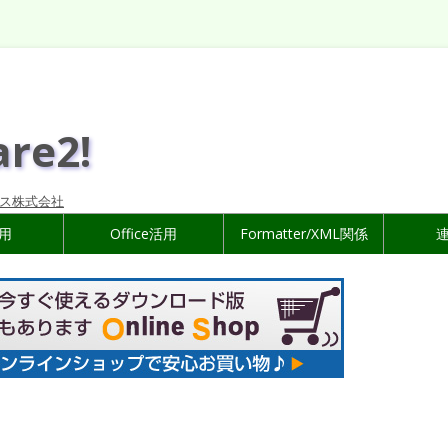
are2!
ス株式会社
活用
Office活用
Formatter/XML関係