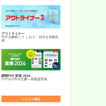
アウトライナー
PDFを解析して しおり・目次を自動生
成
瞬簡PDF 変換 2024
PDFをOffice文書へ高精度変換
システム製品