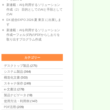
新連載：AIを利用するソリューション
作成（2） 目的としてのAIと手段として
のAI
DX 総合EXPO 2026 夏 東京 に出展しま
す
新連載：AIを利用するソリューション
作成ーフォルダ内のPDFからしおりを
取り出すプログラム作成
カテゴリー
デスクトップ製品
(275)
システム製品
(364)
構造化文書
(503)
スキャナ保存
(249)
e-文書法
(278)
製品ナビゲータ
(18)
使用方法・利用例
(147)
PDF活用
(209)