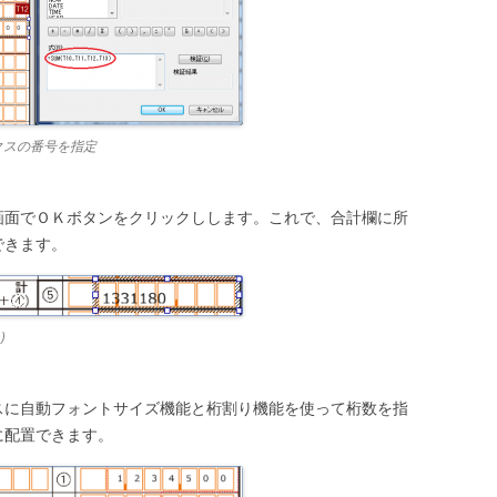
クスの番号を指定
画面でＯＫボタンをクリックしします。これで、合計欄に所
できます。
)
スに自動フォントサイズ機能と桁割り機能を使って桁数を指
に配置できます。