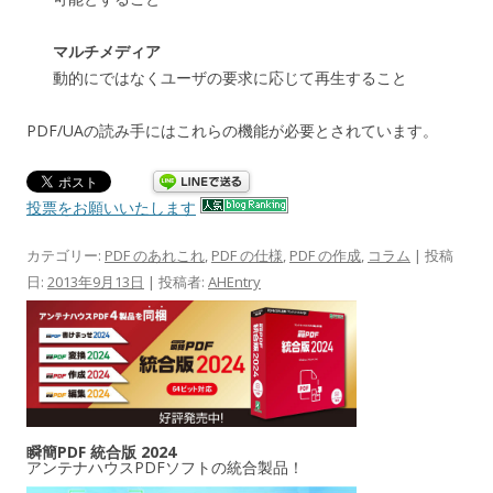
マルチメディア
動的にではなくユーザの要求に応じて再生すること
PDF/UAの読み手にはこれらの機能が必要とされています。
投票をお願いいたします
カテゴリー:
PDF のあれこれ
,
PDF の仕様
,
PDF の作成
,
コラム
| 投稿
日:
2013年9月13日
|
投稿者:
AHEntry
瞬簡PDF 統合版 2024
アンテナハウスPDFソフトの統合製品！