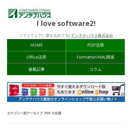
I love software2!
ソフトウェアに愛を込めて by
アンテナハウス株式会社
HOME
PDF活用
Office活用
Formatter/XML関係
連載記事
コラム
カテゴリー別アーカイブ:
PDF の仕様