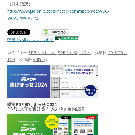
（日本語訳）
http://www.jsa.or.jp/stdz/instac/commitee-acc/W3C-
WCAG/WCAG20/
投票をお願いいたします
カテゴリー:
PDF のあれこれ
,
PDF の仕様
,
コラム
| 投稿日:
2013年9月
17日
|
投稿者:
AHEntry
瞬簡PDF 書けまっせ 2024
PDFに文字が書ける！ 入力欄を自動認識