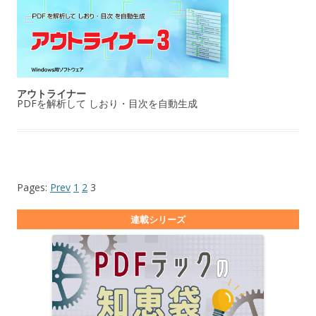
アウトライナー
PDFを解析して しおり・目次を自動生成
Pages:
Prev
1
2
3
連載シリーズ