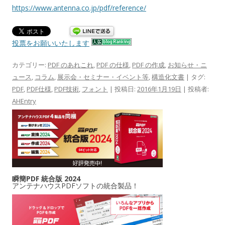
https://www.antenna.co.jp/pdf/reference/
投票をお願いいたします
カテゴリー:
PDF のあれこれ
,
PDF の仕様
,
PDF の作成
,
お知らせ・ニ
ュース
,
コラム
,
展示会・セミナー・イベント等
,
構造化文書
| タグ:
PDF
,
PDF仕様
,
PDF技術
,
フォント
| 投稿日:
2016年1月19日
|
投稿者:
AHEntry
瞬簡PDF 統合版 2024
アンテナハウスPDFソフトの統合製品！