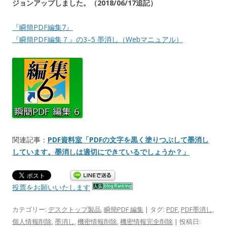
ジョンアップしました。（2018/06/17追記）
『瞬簡PDF編集7』
『瞬簡PDF編集７』の3–5 墨消し（Webマニュアル）
関連記事：
PDF資料室「PDFの文字を黒く塗りつぶして墨消し
しています。墨消しは適切にできているでしょうか？」
投票をお願いいたします
カテゴリー:
デスクトップ製品
,
瞬簡PDF 編集
| タグ:
PDF
,
PDF墨消し
,
個人情報削除
,
墨消し
,
機密情報削除
,
機密情報完全削除
| 投稿日: