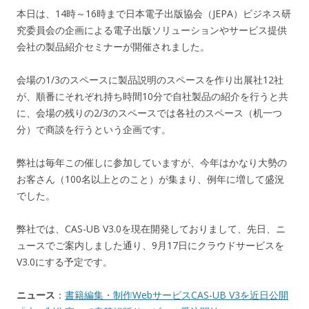
本日は、14時～16時まで日本電子出版協会（JEPA）ビジネス研
究委員会の企画による電子出版ソリューションやサービス提供
会社の製品紹介セミナーが開催されました。
会場の1/3のスペースに製品説明のスペースを作り出展社12社
が、順番にそれぞれ持ち時間10分で自社製品の紹介を行うと共
に、会場の残りの2/3のスペースでは各社のスペース（机一つ
分）で商談を行うという企画です。
弊社は毎年この催しに参加していますが、今年はかなり大勢の
お客さん（100名以上とのこと）が集まり、例年に増して盛況
でした。
弊社では、CAS-UB V3.0を現在開発しておりまして、先日、ニ
ュースでご案内しました通り、9月17日にクラウドサービスを
V3.0にする予定です。
ニュース
：
書籍編集・制作WebサービスCAS-UB V3を近日公開