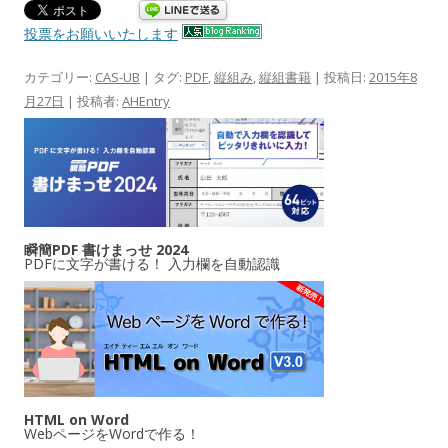
投票をお願いいたします
カテゴリー:
CAS-UB
| タグ:
PDF
,
縦組み
,
縦組書籍
| 投稿日:
2015年8
月27日
|
投稿者:
AHEntry
瞬簡PDF 書けまっせ 2024
PDFに文字が書ける！ 入力欄を自動認識
HTML on Word
WebページをWordで作る！