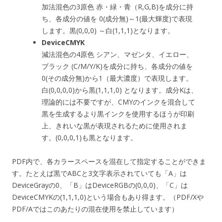
加法混色の3原色 赤・緑・青（R,G,B)を成分に持
ち、各成分の値を 0(成分無)～1(最大輝度)で表現
します。黒(0,0,0) ～白(1,1,1)となります。
DeviceCMYK
減法混色の4原色 シアン、マゼンタ、イエロー、
ブラック (C/M/Y/K)を成分に持ち、各成分の値を
0(その成分無)から1（最大濃度）で表現します。
白(0,0,0,0)から黒(1,1,1,0) となります。成分Kは、
理論的には不要ですが、CMYのインクを混合して
黒を生成するより黒インクを使用するほうが印刷
上、きれいな黒が表現されるために使用されま
す。(0,0,0,1)も黒となります。
PDF内で、各カラースペースを混在して指定することができま
す。たとえば黒でABCと3文字表示されていても「A」は
DeviceGrayの0、「B」はDeviceRGBの(0,0,0)、「C」は
DeviceCMYKの(1,1,1,0)という場合もあり得ます。（PDF/Xや
PDF/Aではこのあたりの混在使用を禁止しています）