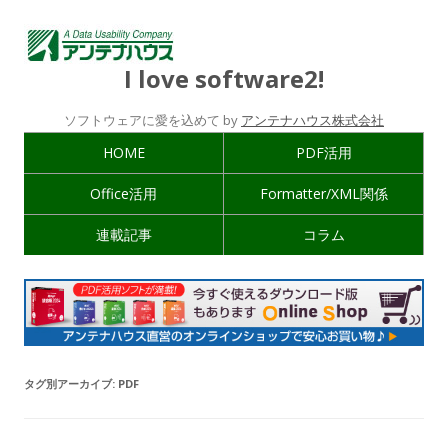
I love software2!
ソフトウェアに愛を込めて by
アンテナハウス株式会社
HOME
PDF活用
Office活用
Formatter/XML関係
連載記事
コラム
タグ別アーカイブ:
PDF