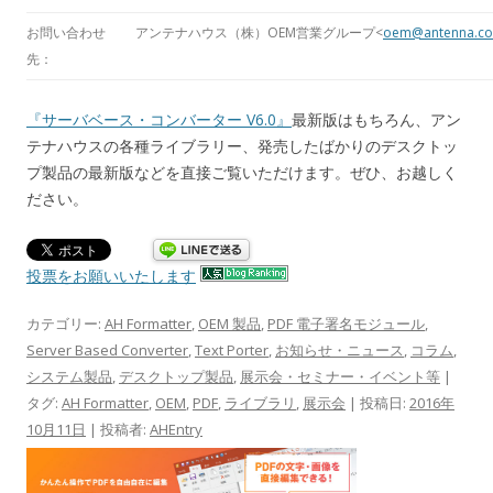
お問い合わせ
アンテナハウス（株）OEM営業グループ<
oem@antenna.co
先：
『サーバベース・コンバーター V6.0』
最新版はもちろん、アン
テナハウスの各種ライブラリー、発売したばかりのデスクトッ
プ製品の最新版などを直接ご覧いただけます。ぜひ、お越しく
ださい。
投票をお願いいたします
カテゴリー:
AH Formatter
,
OEM 製品
,
PDF 電子署名モジュール
,
Server Based Converter
,
Text Porter
,
お知らせ・ニュース
,
コラム
,
システム製品
,
デスクトップ製品
,
展示会・セミナー・イベント等
|
タグ:
AH Formatter
,
OEM
,
PDF
,
ライブラリ
,
展示会
| 投稿日:
2016年
10月11日
|
投稿者:
AHEntry