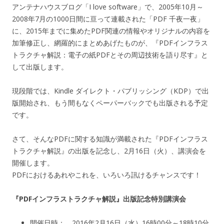
アンテナハウスブログ「I love software」で、2005年10月～
2008年7月の1000日間に亘って連載された「PDF 千夜一夜」
に、2015年までに集めたPDF関連の情報やオリジナルの内容を
加筆修正し、網羅的にまとめあげたものが、『PDFインフラス
トラクチャ解説：電子の紙PDFとその周辺技術を語り尽す』と
して出版します。
現段階では、Kindle ダイレクト・パブリッシング（KDP）で出
版開始され、もう間もなくペーパーバックでも出版される予定
です。
さて、そんなPDFに関する知識が満載された『PDFインフラス
トラクチャ解説』の出版を記念し、2月16日（火）、講演会を
開催します。
PDFにおけるあれやこれを、いろいろ訊けるチャンスです！
『PDFインフラストラクチャ解説』出版記念特別講演会
開催日時： 2016年2月16日（水）16時00分～18時10分