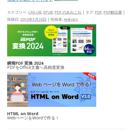
カテゴリー:
CAS-UB
,
EPUB
,
PDF のあれこれ
| タグ:
PDF
,
PDF解説書
|
投稿日:
2013年5月20日
|
投稿者:
AHEntry
瞬簡PDF 変換 2024
PDFをOffice文書へ高精度変換
HTML on Word
WebページをWordで作る！