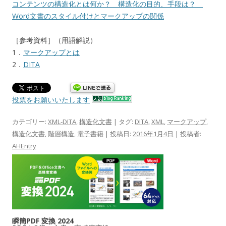
コンテンツの構造化とは何か？ 構造化の目的、手段は？
Word文書のスタイル付けとマークアップの関係
［参考資料］（用語解説）
1．
マークアップとは
2．
DITA
投票をお願いいたします
カテゴリー:
XML-DITA
,
構造化文書
| タグ:
DITA
,
XML
,
マークアップ
,
構造化文書
,
階層構造
,
電子書籍
| 投稿日:
2016年1月4日
|
投稿者:
AHEntry
瞬簡PDF 変換 2024