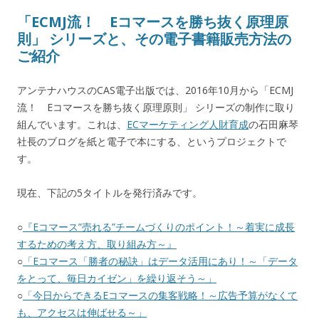
「ECMJ流！ Eコマースを勝ち抜く原理原
則」 シリーズと、その電子書籍販売方法の
ご紹介
アンテナハウスのCAS電子出版では、2016年10月から「ECMJ
流！ Eコマースを勝ち抜く原理原則」 シリーズの制作に取り
組んでいます。これは、
ECマーケティング人財育成
の石田麻琴
社長のブログを紙と電子で本にする、というプロジェクトで
す。
現在、下記の5タイトルを発行済みです。
○
『Eコマース”売れる”チームづくりのポイント！～着実に成長
するための考え方、取り組み方～』
○
「Eコマース「勝者の秘訣」はデータ活用にあり！～「データ
をとって、毎日カイゼン」を繰り返そう～」
○
「今日からできるEコマースの集客戦略！～広告予算がなくて
も、アクセスは伸ばせる～」