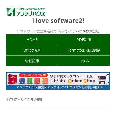
I love software2!
ソフトウェアに愛を込めて by
アンテナハウス株式会社
HOME
PDF活用
Office活用
Formatter/XML関係
連載記事
コラム
タグ別アーカイブ:
電子書籍