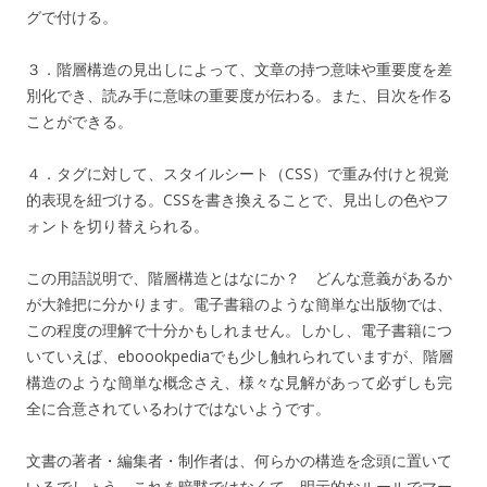
グで付ける。
３．階層構造の見出しによって、文章の持つ意味や重要度を差
別化でき、読み手に意味の重要度が伝わる。また、目次を作る
ことができる。
４．タグに対して、スタイルシート（CSS）で重み付けと視覚
的表現を紐づける。CSSを書き換えることで、見出しの色やフ
ォントを切り替えられる。
この用語説明で、階層構造とはなにか？ どんな意義があるか
が大雑把に分かります。電子書籍のような簡単な出版物では、
この程度の理解で十分かもしれません。しかし、電子書籍につ
いていえば、eboookpediaでも少し触れられていますが、階層
構造のような簡単な概念さえ、様々な見解があって必ずしも完
全に合意されているわけではないようです。
文書の著者・編集者・制作者は、何らかの構造を念頭に置いて
いるでしょう。これを暗黙ではなくて、明示的なルールでマー