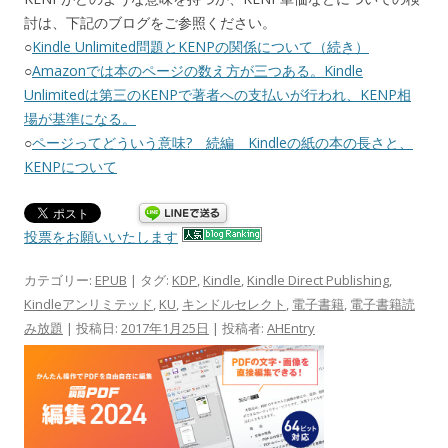
討は、下記のブログをご参照ください。
○
Kindle Unlimited問題とKENPの関係について（続き）
○
Amazonでは本のページの数え方が三つある。Kindle
Unlimitedは第三のKENPで著者への支払いが行われ、KENP相
場が基準になる。
○
ページってどういう意味? 続編 Kindleの紙の本の長さと、
KENPについて
投票をお願いいたします
カテゴリー:
EPUB
| タグ:
KDP
,
Kindle
,
Kindle Direct Publishing
,
Kindleアンリミテッド
,
KU
,
キンドルセレクト
,
電子書籍
,
電子書籍読
み放題
| 投稿日:
2017年1月25日
|
投稿者:
AHEntry