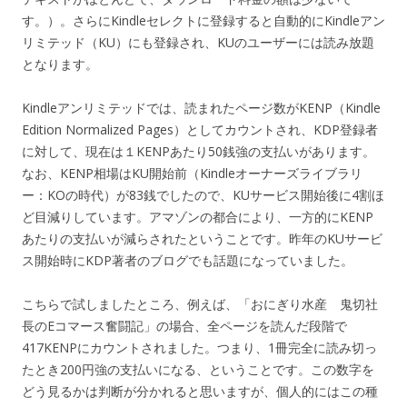
す。）。さらにKindleセレクトに登録すると自動的にKindleアン
リミテッド（KU）にも登録され、KUのユーザーには読み放題
となります。
Kindleアンリミテッドでは、読まれたページ数がKENP（Kindle
Edition Normalized Pages）としてカウントされ、KDP登録者
に対して、現在は１KENPあたり50銭強の支払いがあります。
なお、KENP相場はKU開始前（Kindleオーナーズライブラリ
ー：KOの時代）が83銭でしたので、KUサービス開始後に4割ほ
ど目減りしています。アマゾンの都合により、一方的にKENP
あたりの支払いが減らされたということです。昨年のKUサービ
ス開始時にKDP著者のブログでも話題になっていました。
こちらで試しましたところ、例えば、「おにぎり水産 鬼切社
長のEコマース奮闘記」の場合、全ページを読んだ段階で
417KENPにカウントされました。つまり、1冊完全に読み切っ
たとき200円強の支払いになる、ということです。この数字を
どう見るかは判断が分かれると思いますが、個人的にはこの種