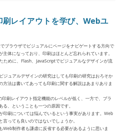
と印刷レイアウトを学び、Webユ
イ上でブラウザでビジュアルにページをナビゲートする方向で
が主体になっており、印刷はほとんど忘れられています。
に、Flash、JavaScriptでビジュアルなデザインが流
、ビジュアルデザインの研究はしても印刷の研究はおろそか
の方法は書いてあっても印刷に関する解説はあまりありま
Sの印刷レイアウト指定機能のレベルが低く、一方で、ブラ
ある、ということも一つの原因です。
が印刷については悩んでいるという事実があります。Web
と言っても良いのではないでしょうか。
もWeb制作者も謙虚に反省する必要があるように思いま