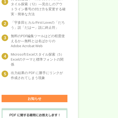
タイル探索（12）―見出しのアウ
トライン番号の付け方を変更する確
実・簡単な方法
「宇多田ヒカル/First Loveの「だろ
う」説「だはー」説に終止符」
無料のPDF編集ツールはどの程度使
えるか―無料とは名ばかりの
Adobe Acrobat Web
Microsoft Excelスタイル探索（5）
Excelのテーマと標準フォントの関
係
出力結果の PDF に勝手にリンクが
作成されてしまう現象
お知らせ