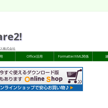
are2!
ス株式会社
活用
Office活用
Formatter/XML関係