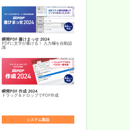
瞬簡PDF 書けまっせ 2024
PDFに文字が書ける！ 入力欄を自動認
識
瞬簡PDF 作成 2024
ドラッグ＆ドロップでPDF作成
システム製品