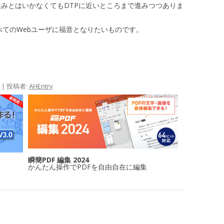
P並みとはいかなくてもDTPに近いところまで進みつつありま
機能ですべてのWebユーザに福音となりたいものです。
|
投稿者:
AHEntry
瞬簡PDF 編集 2024
かんたん操作でPDFを自由自在に編集