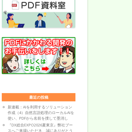
最近の投稿
新連載：AIを利用するソリューション
作成（4）自然言語処理のローカルAIを
使い、PDFから名前を捜して墨消し
『DX総合EXPO2026夏東京』弊社ブー
スへご来場いただき、誠にありがとう