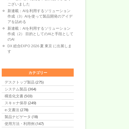
ございました
新連載：AIを利用するソリューション
作成（3）AIを使って製品開発のアイデ
アを詰める
新連載：AIを利用するソリューション
作成（2） 目的としてのAIと手段として
のAI
DX 総合EXPO 2026 夏 東京 に出展しま
す
カテゴリー
デスクトップ製品
(275)
システム製品
(364)
構造化文書
(503)
スキャナ保存
(249)
e-文書法
(278)
製品ナビゲータ
(18)
使用方法・利用例
(147)