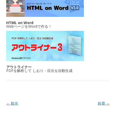
HTML on Word
WebページをWordで作る！
アウトライナー
PDFを解析して しおり・目次を自動生成
投稿ナビゲーション
←
観光
鈴鹿
→