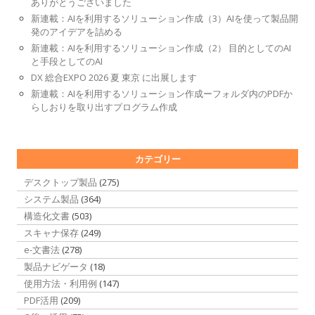
ありがとうございました
新連載：AIを利用するソリューション作成（3）AIを使って製品開
発のアイデアを詰める
新連載：AIを利用するソリューション作成（2） 目的としてのAI
と手段としてのAI
DX 総合EXPO 2026 夏 東京 に出展します
新連載：AIを利用するソリューション作成ーフォルダ内のPDFか
らしおりを取り出すプログラム作成
カテゴリー
デスクトップ製品
(275)
システム製品
(364)
構造化文書
(503)
スキャナ保存
(249)
e-文書法
(278)
製品ナビゲータ
(18)
使用方法・利用例
(147)
PDF活用
(209)