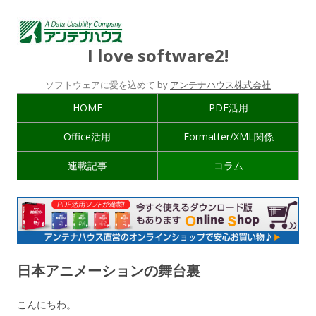
I love software2!
ソフトウェアに愛を込めて by
アンテナハウス株式会社
HOME
PDF活用
Office活用
Formatter/XML関係
連載記事
コラム
日本アニメーションの舞台裏
こんにちわ。