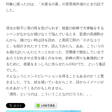
印象に残ったのは、「火垂るの墓」の背景画作成のときの話で
した。
清太が節子に母の死を告げられず、校庭の鉄棒で大車輪をする
シーンがなかなか描けなくて悩んでいるとき、監督の高畑勲さ
んから、描けない時は詩を読め、と黒田三郎の「小さなユリ
と」を紹介されたそうです。読んでみたら、ああ、こういうの
を描けばいいんだとスッとわかった、空襲後で散乱しているで
あろうがれきや土管を描くのをやめ、鉄棒の周りを象徴的にす
るために、校庭をまっしろに光らせたらOKがでた、という逸話
でした。
そんなふうにインスピレーションを得ることもあるのか！と驚
きました。でも、絵を描いているからこそ、詩からイメージが
わきあがってくるのかもしれません。
「感性」というのは、こういうことなのだろうか。。。