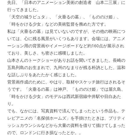
先日、「日本のアニメーション美術の創造者 山本二三展」に
行ってきました。
「天空の城ラピュタ」、「火垂るの墓」、「もののけ姫」、
「時をかける少女」などの美術監督を務めた方です。
私は「火垂るの墓」は見ていないのですが、その他の映画につ
いては、心に残る風景がいくつもあります。会場には、アニメ
ーション用の背景画やイメージボードなど約160点が展示され
ており、美しさ、ち密さに感嘆しました。
山本さんのトークショーがありお話を聞いてきました。長崎の
五島列島のお生まれで、九州のなまりが残る朴訥とした、温和
な話しぶりをあたたかく感じました。
背景画作成のために、やはり、取材やスケッチ旅行はされるそ
うです。「火垂るの墓」は神戸、「もののけ姫」では屋久島、
「時をかける少女」のモデルは西武新宿線中井駅や目白あた
り。
でも、なかには、写真資料で済んでしまったという作品も。テ
レビアニメの「名探偵ホームズ」を手掛けたときは、ブリティ
ッシュカウンシルなどから大量の資料を借りて描けてしまった
ので、ロンドンに行き損なったとか。。