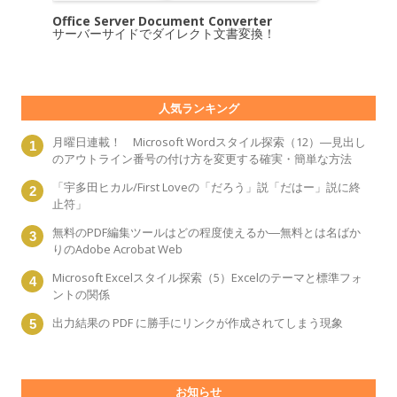
Office Server Document Converter
サーバーサイドでダイレクト文書変換！
人気ランキング
月曜日連載！ Microsoft Wordスタイル探索（12）―見出し
のアウトライン番号の付け方を変更する確実・簡単な方法
「宇多田ヒカル/First Loveの「だろう」説「だはー」説に終
止符」
無料のPDF編集ツールはどの程度使えるか―無料とは名ばか
りのAdobe Acrobat Web
Microsoft Excelスタイル探索（5）Excelのテーマと標準フォ
ントの関係
出力結果の PDF に勝手にリンクが作成されてしまう現象
お知らせ