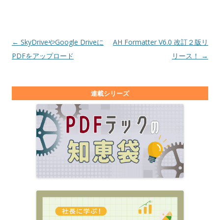
投稿ナビゲーション
←
SkyDriveやGoogle Driveに
AH Formatter V6.0 改訂２版リ
PDFをアップロード
リース！
→
連載シリーズ