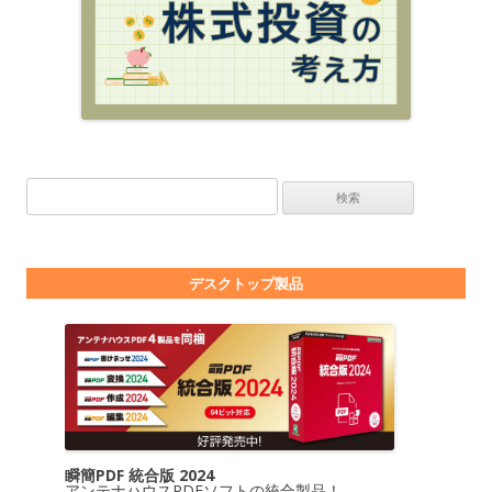
検索:
デスクトップ製品
瞬簡PDF 統合版 2024
アンテナハウスPDFソフトの統合製品！