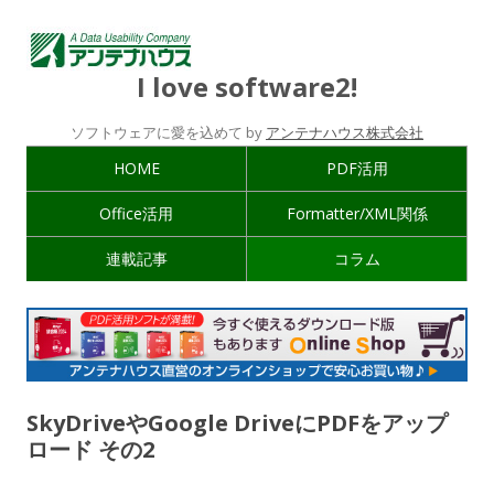
I love software2!
ソフトウェアに愛を込めて by
アンテナハウス株式会社
HOME
PDF活用
Office活用
Formatter/XML関係
連載記事
コラム
SkyDriveやGoogle DriveにPDFをアップ
ロード その2