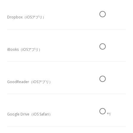
○
Dropbox（iOSアプリ）
○
iBooks（iOSアプリ）
○
GoodReader（iOSアプリ）
○
Google Drive（iOS Safari）
*1