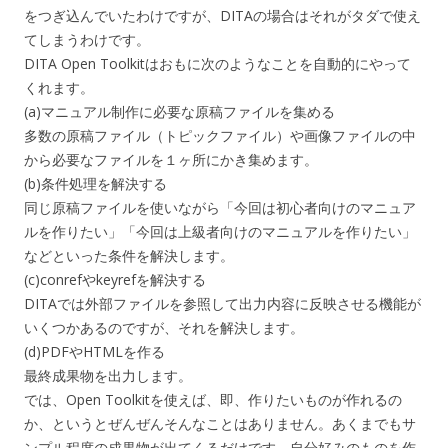
をつぎ込んでいたわけですが、DITAの場合はそれがタダで使え
てしまうわけです。
DITA Open Toolkitはおもに次のようなことを自動的にやって
くれます。
(a)マニュアル制作に必要な原稿ファイルを集める
多数の原稿ファイル（トピックファイル）や画像ファイルの中
から必要なファイルを１ヶ所にかき集めます。
(b)条件処理を解決する
同じ原稿ファイルを使いながら「今回は初心者向けのマニュア
ルを作りたい」「今回は上級者向けのマニュアルを作りたい」
などといった条件を解決します。
(c)conrefやkeyrefを解決する
DITAでは外部ファイルを参照して出力内容に反映させる機能が
いくつかあるのですが、それを解決します。
(d)PDFやHTMLを作る
最終成果物を出力します。
では、Open Toolkitを使えば、即、作りたいものが作れるの
か、というとぜんぜんそんなことはありません。あくまでもサ
ンプル程度の成果物が出てくるだけです。自分好みのものを作