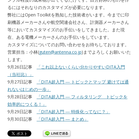
るにはそれなりのカスタマイズが必要になります。
弊社にはOpen Toolkitを熟知した技術者がいます。今までに印
刷機器メーカーさんや航空関連会社さん、計測器メーカーさん
等においてカスタマイズのお手伝いをしてきました。また現
在、ある電機メーカーさんのお手伝いをしています。
カスタマイズについてのお問い合わせをお待ちしております。
営業担当：小林(
guten@antenna.co.jp
)までよろしくお願いいた
します。
9月26日記事
「これ以上ないくらい分かりやすいDITA入門
（当社比）」
9月27日記事
「DITA超入門 ― トピックとマップ 避けては通
れないはじめの一歩」
9月28日記事
「DITA超入門 ― フィルタリング トピックを
効率的につくる！」
9月29日記事
「DITA超入門 ― 特殊化ってなに？」
9月30日記事
「DITA超入門 ― まとめ」