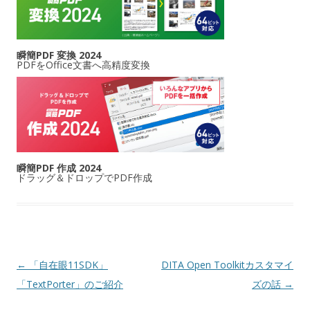
瞬簡PDF 変換 2024
PDFをOffice文書へ高精度変換
瞬簡PDF 作成 2024
ドラッグ＆ドロップでPDF作成
投稿ナビゲーション
←
「自在眼11SDK」
DITA Open Toolkitカスタマイ
「TextPorter」のご紹介
ズの話
→