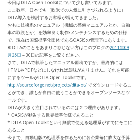
今日はDITA Open Toolkitについて少し書いてみます。
ここ数年、日本でも（欧米での人気に引きづられるように）
DITA導入を検討するお客様が増えてきました。
おもに技術系のマニュアル（機械の整備マニュアルとか、自動
車の取説とか）を効率良く制作/メンテナンスするための仕様
で、現在は国際標準化団体であるOASISの管理下にあります。
※DITAのことをあまりご存じない方はこのブログの
2011年09
月26日
～30日の記事をご覧ください。
さて、DITAで執筆したマニュアル原稿ですが、最終的には
HTMLやPDFなどにしなければ意味がありません。それを可能
にするツールがDITA Open Toolkitです。
http://sourceforge.net/projects/dita-ot/
でダウンロードするこ
とができ、誰もが自由に使うことができるオープンソースなツ
ールです。
DITAが大きく注目されているのには２つ理由があります。
* OASISが勧告する世界標準仕様であること
* DITA Open Toolkitという無償で使える処理系がすでにそこに
あること
今まで、自動組版の処理系を作るために各企業毎に膨大な予算