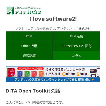
I love software2!
ソフトウェアに愛を込めて by
アンテナハウス株式会社
HOME
PDF活用
Office活用
Formatter/XML関係
連載記事
コラム
DITA Open Toolkitの話
こんにちは。XML関連の営業担当です。