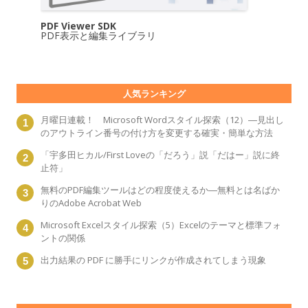
PDF Viewer SDK
PDF表示と編集ライブラリ
人気ランキング
月曜日連載！ Microsoft Wordスタイル探索（12）―見出し
のアウトライン番号の付け方を変更する確実・簡単な方法
「宇多田ヒカル/First Loveの「だろう」説「だはー」説に終
止符」
無料のPDF編集ツールはどの程度使えるか―無料とは名ばか
りのAdobe Acrobat Web
Microsoft Excelスタイル探索（5）Excelのテーマと標準フォ
ントの関係
出力結果の PDF に勝手にリンクが作成されてしまう現象