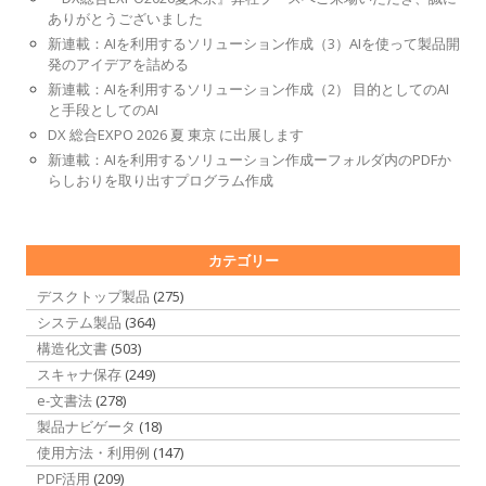
ありがとうございました
新連載：AIを利用するソリューション作成（3）AIを使って製品開
発のアイデアを詰める
新連載：AIを利用するソリューション作成（2） 目的としてのAI
と手段としてのAI
DX 総合EXPO 2026 夏 東京 に出展します
新連載：AIを利用するソリューション作成ーフォルダ内のPDFか
らしおりを取り出すプログラム作成
カテゴリー
デスクトップ製品
(275)
システム製品
(364)
構造化文書
(503)
スキャナ保存
(249)
e-文書法
(278)
製品ナビゲータ
(18)
使用方法・利用例
(147)
PDF活用
(209)