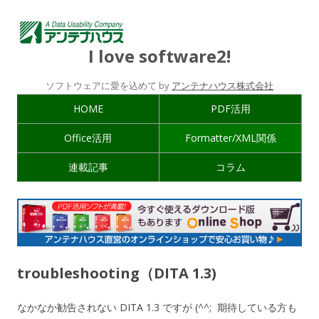
I love software2!
ソフトウェアに愛を込めて by
アンテナハウス株式会社
HOME
PDF活用
Office活用
Formatter/XML関係
連載記事
コラム
troubleshooting（DITA 1.3)
なかなか勧告されない DITA 1.3 ですが (^^; 期待している方も