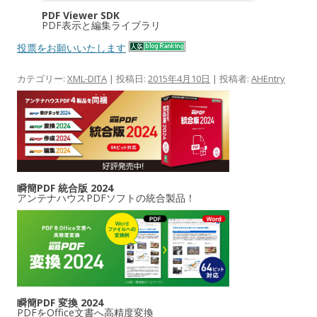
PDF Viewer SDK
PDF表示と編集ライブラリ
投票をお願いいたします
カテゴリー:
XML-DITA
| 投稿日:
2015年4月10日
|
投稿者:
AHEntry
瞬簡PDF 統合版 2024
アンテナハウスPDFソフトの統合製品！
瞬簡PDF 変換 2024
PDFをOffice文書へ高精度変換