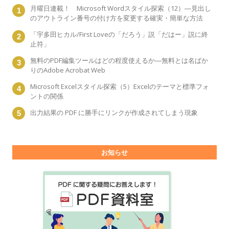
月曜日連載！ Microsoft Wordスタイル探索（12）―見出し
のアウトライン番号の付け方を変更する確実・簡単な方法
「宇多田ヒカル/First Loveの「だろう」説「だはー」説に終
止符」
無料のPDF編集ツールはどの程度使えるか―無料とは名ばか
りのAdobe Acrobat Web
Microsoft Excelスタイル探索（5）Excelのテーマと標準フォ
ントの関係
出力結果の PDF に勝手にリンクが作成されてしまう現象
お知らせ