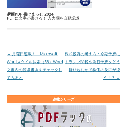
瞬簡PDF 書けまっせ 2024
PDFに文字が書ける！ 入力欄を自動認識
投稿ナビゲーション
←
月曜日連載！ Microsoft
株式投資の考え方：今期予想に
Wordスタイル探索（58）Word
トランプ関税や為替予想をどう
文書内の箇条書きをチェックし
折り込むかで株価の反応が違
てみると
う！？
→
連載シリーズ