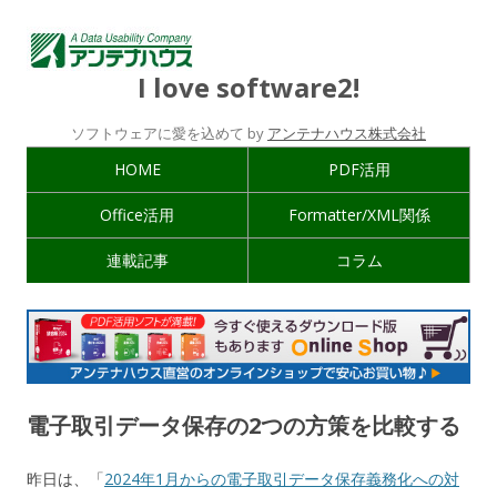
I love software2!
ソフトウェアに愛を込めて by
アンテナハウス株式会社
HOME
PDF活用
Office活用
Formatter/XML関係
連載記事
コラム
電子取引データ保存の2つの方策を比較する
昨日は、「
2024年1月からの電子取引データ保存義務化への対