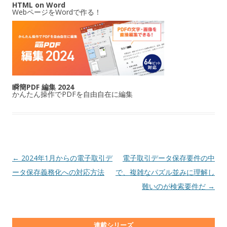
HTML on Word
WebページをWordで作る！
瞬簡PDF 編集 2024
かんたん操作でPDFを自由自在に編集
投稿ナビゲーション
←
2024年1月からの電子取引デ
電子取引データ保存要件の中
ータ保存義務化への対応方法
で、複雑なパズル並みに理解し
難いのが検索要件だ
→
連載シリーズ