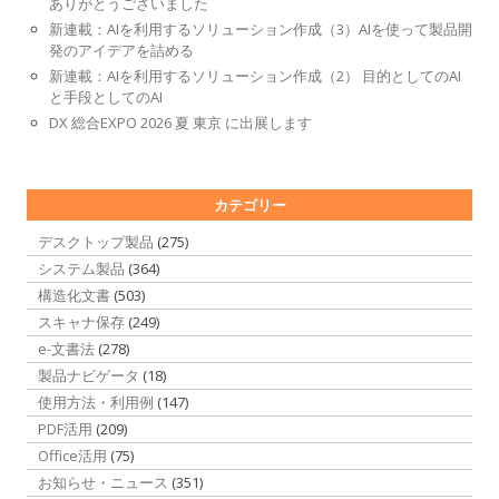
ありがとうございました
新連載：AIを利用するソリューション作成（3）AIを使って製品開
発のアイデアを詰める
新連載：AIを利用するソリューション作成（2） 目的としてのAI
と手段としてのAI
DX 総合EXPO 2026 夏 東京 に出展します
カテゴリー
デスクトップ製品
(275)
システム製品
(364)
構造化文書
(503)
スキャナ保存
(249)
e-文書法
(278)
製品ナビゲータ
(18)
使用方法・利用例
(147)
PDF活用
(209)
Office活用
(75)
お知らせ・ニュース
(351)