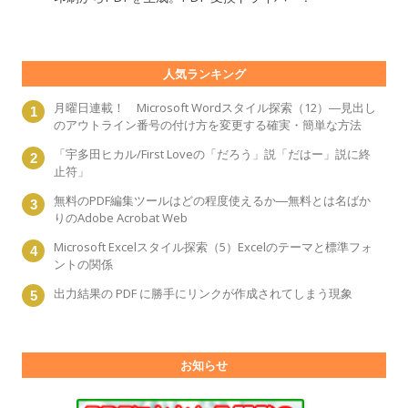
人気ランキング
月曜日連載！ Microsoft Wordスタイル探索（12）―見出し
のアウトライン番号の付け方を変更する確実・簡単な方法
「宇多田ヒカル/First Loveの「だろう」説「だはー」説に終
止符」
無料のPDF編集ツールはどの程度使えるか―無料とは名ばか
りのAdobe Acrobat Web
Microsoft Excelスタイル探索（5）Excelのテーマと標準フォ
ントの関係
出力結果の PDF に勝手にリンクが作成されてしまう現象
お知らせ