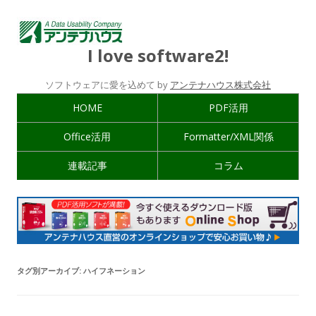
I love software2!
ソフトウェアに愛を込めて by
アンテナハウス株式会社
HOME
PDF活用
Office活用
Formatter/XML関係
連載記事
コラム
タグ別アーカイブ:
ハイフネーション