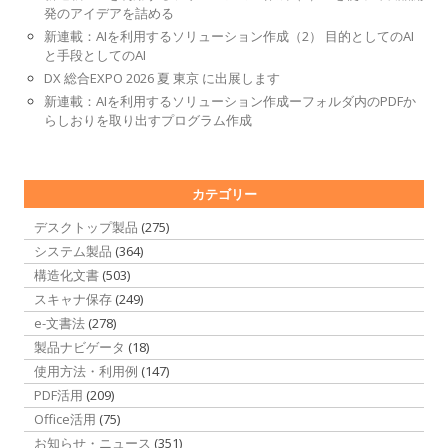
発のアイデアを詰める
新連載：AIを利用するソリューション作成（2） 目的としてのAI
と手段としてのAI
DX 総合EXPO 2026 夏 東京 に出展します
新連載：AIを利用するソリューション作成ーフォルダ内のPDFか
らしおりを取り出すプログラム作成
カテゴリー
デスクトップ製品
(275)
システム製品
(364)
構造化文書
(503)
スキャナ保存
(249)
e-文書法
(278)
製品ナビゲータ
(18)
使用方法・利用例
(147)
PDF活用
(209)
Office活用
(75)
お知らせ・ニュース
(351)