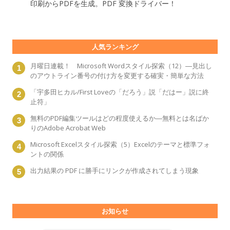
印刷からPDFを生成。PDF 変換ドライバー！
人気ランキング
月曜日連載！ Microsoft Wordスタイル探索（12）―見出し
のアウトライン番号の付け方を変更する確実・簡単な方法
「宇多田ヒカル/First Loveの「だろう」説「だはー」説に終
止符」
無料のPDF編集ツールはどの程度使えるか―無料とは名ばか
りのAdobe Acrobat Web
Microsoft Excelスタイル探索（5）Excelのテーマと標準フォ
ントの関係
出力結果の PDF に勝手にリンクが作成されてしまう現象
お知らせ