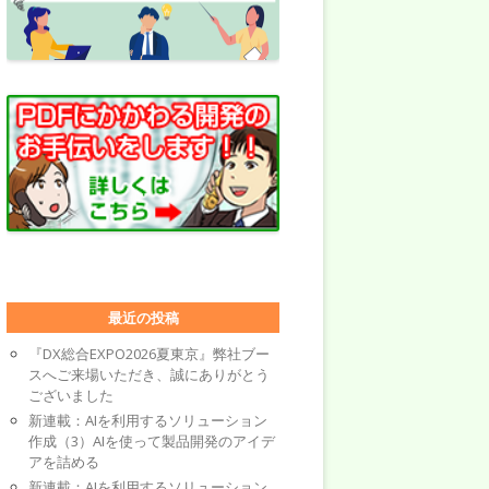
最近の投稿
『DX総合EXPO2026夏東京』弊社ブー
スへご来場いただき、誠にありがとう
ございました
新連載：AIを利用するソリューション
作成（3）AIを使って製品開発のアイデ
アを詰める
新連載：AIを利用するソリューション