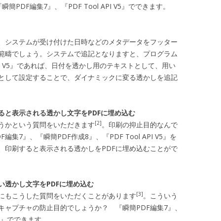
PDF編集7』、『PDF Tool API V5』でできます。
て、システムが受け付けた日時などのメタデータをフッター
範疇でしょう。システムで追記となりますと、プログラム
API V5』であれば、日付を透かし用のテキストとして、用い
しとして設定することで、ダイナミックに変る透かしを追記
ると表示される透かし文字をPDFに埋め込む
[2]
うかという質問をいただきます
。印刷の抑止目的なんで
7』、『瞬簡PDF作成8』、『PDF Tool API V5』を
、印刷すると表示される透かしをPDFに埋め込むことがで
い透かし文字をPDFに埋め込む
[3]
にもこうした質問をいただくことがあります
。こういう
キャプチャの防止目的でしょうか？ 『瞬簡PDF編集7』、
 V5』でできます。