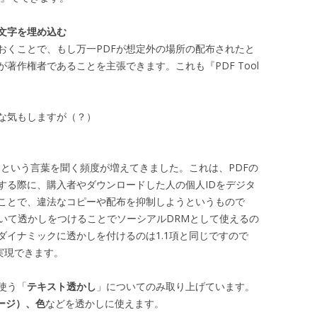
文字を埋め込む
おくことで、もし万一PDFが想定外の場所の配布されたと
著作権者であることを主張できます。これも『PDF Tool
な気もしますが（？）
Mという言葉を聞く頻度が増えてきました。これは、PDFの
する際に、購入者やダウンロードした人の個人IDをデジタ
ことで、違法なコピーや配布を抑制しようというもので
用いて透かしをつけることでソーシアルDRMとして使えるの
ダイナミックに透かしを付けるのは1.1項と同じですので
単に実現できます。
使う「
テキスト透かし
」についてのみ取り上げています。
ージ）、色
などを透かしに使えます。