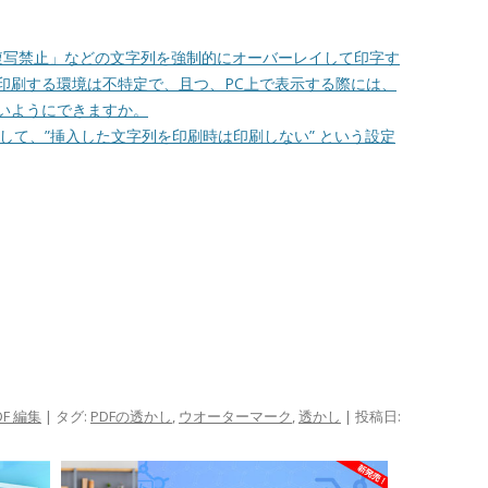
複写禁止」などの文字列を強制的にオーバーレイして印字す
を印刷する環境は不特定で、且つ、PC上で表示する際には、
いようにできますか。
して、”挿入した文字列を印刷時は印刷しない” という設定
F 編集
| タグ:
PDFの透かし
,
ウオーターマーク
,
透かし
| 投稿日: