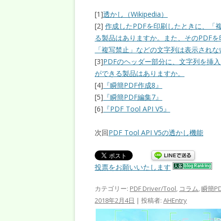
[1]
透かし（Wikipedia）
[2]
作成したPDFを印刷したときに、「
る製品はありますか。また、そのPDF
「複写禁止」などの文字列は表示されな
[3]
PDFのヘッダー部分に、文字列を挿入
ができる製品はありますか。
[4]
『瞬簡PDF作成8』
[5]
『瞬簡PDF編集7』
[6]
『PDF Tool API V5』
次回
PDF Tool API V5の透かし機能
投票をお願いいたします
カテゴリー:
PDF Driver/Tool
,
コラム
,
瞬簡PD
2018年2月4日
|
投稿者:
AHEntry