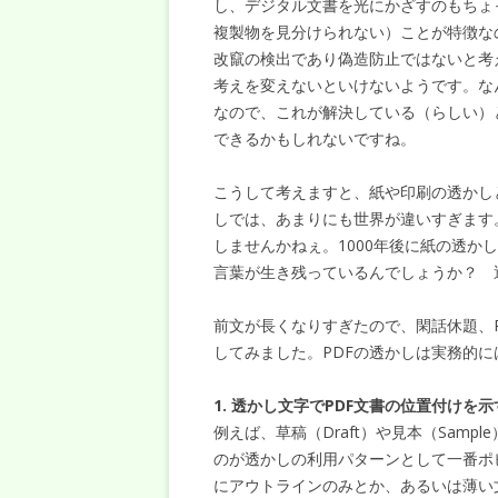
し、デジタル文書を光にかざすのもちょ
複製物を見分けられない）ことが特徴な
改竄の検出であり偽造防止ではないと考
考えを変えないといけないようです。な
なので、これが解決している（らしい）
できるかもしれないですね。
こうして考えますと、紙や印刷の透かし
しでは、あまりにも世界が違いすぎます
しませんかねぇ。1000年後に紙の透
言葉が生き残っているんでしょうか？
前文が長くなりすぎたので、閑話休題、P
してみました。PDFの透かしは実務的
1. 透かし文字でPDF文書の位置付けを示
例えば、草稿（Draft）や見本（Sam
のが透かしの利用パターンとして一番ポ
にアウトラインのみとか、あるいは薄い