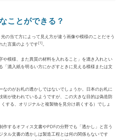
んなことができる？
ark）は、光の当て方によって見え方が違う画像や模様のことだそう
[1]
れた言葉のようです
。
字や模様、また異質の材料を入れること」を漉き入れとい
る「漉入紙を明るい方にかざすときに見える模様または文
ーなのがお札の透かしではないでしょうか。日本のお札に
技術が使われているようですが、この大きな目的は偽造防
くくする、オリジナルと複製物を見分け易くする）でしょ
制作するオフィス文書やPDFの分野でも「透かし」と言う
ジタル文書の透かしは製造工程とは何の関係もないです