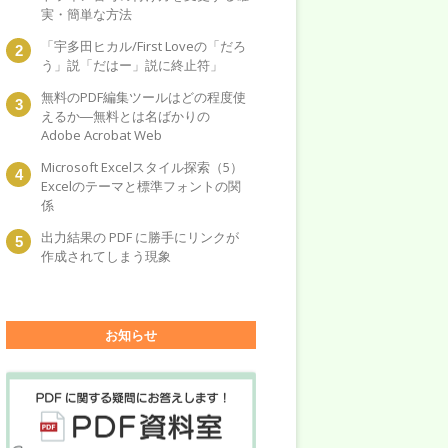
実・簡単な方法
「宇多田ヒカル/First Loveの「だろ
う」説「だはー」説に終止符」
無料のPDF編集ツールはどの程度使
えるか―無料とは名ばかりの
Adobe Acrobat Web
Microsoft Excelスタイル探索（5）
Excelのテーマと標準フォントの関
係
出力結果の PDF に勝手にリンクが
作成されてしまう現象
お知らせ