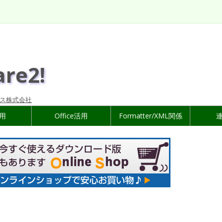
are2!
ス株式会社
活用
Office活用
Formatter/XML関係