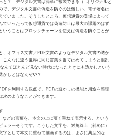
っと？ デジタル文書は簡単に複製できる（=オリジナルと
ので、デジタル文書の偽造を防ぐのは難しい。電子署名は
えていました。そうしたところ、仮想通貨の登場によって
んていったって仮想通貨では偽造防止は最大の課題のはず
ということはブロックチェーンを使えば偽造を防ぐことが
と、オフィス文書／PDF文書のようなデジタル文書の透か
。こんなに違う世界に同じ言葉を当てはめてしまうと混乱
かしなんてほとんど見ない時代になったときにも透かしという
 透かしとはなんぞや？
DFを利用する観点で、PDFの透かしの機能と用途を整理
には次のようなことができます。
す
ple）などの言葉を、本文の上に薄く重ねて表示する、という
ピュラーそうです。こうした文字を、対角線上（斜めに）
文字として本文に重ねて描画するのは、まさに典型的な