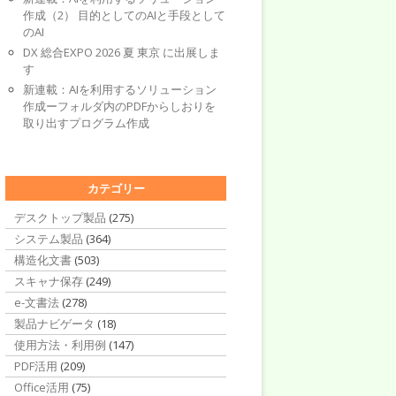
作成（2） 目的としてのAIと手段として
のAI
DX 総合EXPO 2026 夏 東京 に出展しま
す
新連載：AIを利用するソリューション
作成ーフォルダ内のPDFからしおりを
取り出すプログラム作成
カテゴリー
デスクトップ製品
(275)
システム製品
(364)
構造化文書
(503)
スキャナ保存
(249)
e-文書法
(278)
製品ナビゲータ
(18)
使用方法・利用例
(147)
PDF活用
(209)
Office活用
(75)