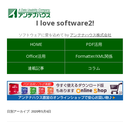
I love software2!
ソフトウェアに愛を込めて by
アンテナハウス株式会社
HOME
PDF活用
Office活用
Formatter/XML関係
連載記事
コラム
日別アーカイブ:
2020年5月6日