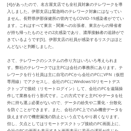
[4]があったので、名古屋支店でも全社員対象のテレワークを導
入しました。伊那支店は緊急時のテレワーク対象にはなってい
ません。長野県伊那保健所の管内でもCOVID-19感染者がでてい
ます。これはすべて東京・関東への出張者、東京からの帰省者
が持ち帰ったものとその2次感染であり、濃厚接触者の追跡がで
きているようです[5]。伊那支店の社員が感染するリスクはほと
んどないと判断しました。
さて、テレワークのシステムの作り方はいろいろ考えられま
す。弊社のテレワークでは主PCは会社の事務所にあります。テ
レワークを行う社員は主に自宅のPCから会社のPCにVPN（仮想
専用線）でアクセスし、会社のPCにWindows10リモートデス
クトップで接続（リモートログイン）して、会社のPCを遠隔操
作して業務を行う形式です。この方式ですと主PCやデータを社
外に持ち運ぶ必要がないので、データの紛失や二重化・分散化
を防ぐことができます。また、会社のPC上でのみ機密データを
扱えますので機密漏洩の防止という点でもやり易くなります。
但し、欠点としてはリモートデスクトップ接続のPC画面上に、
会社のPCの画面を表示すると画面表示に若干の遅延が生じた