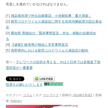
見直しを進めていかなければなりません。
[1]
感染者急増で外出自粛要請、小池都知事「重大局面」
[2]
新型コロナウイルス感染症に関する安倍内閣総理大臣記者会
見
[3]
愛知県 県独自の「緊急事態宣言」外出・移動の自粛求め
る
[4]
【速報】岐阜県が独自に非常事態宣言
[5]
長野県内における新型コロナウイルス感染症の動向
次へ：
テレワークの目的を考える やはり日本では首都直下地
震対策が一番重要
投票をお願いいたします
カテゴリー:
コラム
| タグ:
テレワーク
| 投稿日:
2020年5月6日
|
投稿
者:
AHEntry