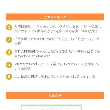
人気ランキング
月曜日連載！ Microsoft Wordスタイル探索（12）―見出し
のアウトライン番号の付け方を変更する確実・簡単な方法
「宇多田ヒカル/First Loveの「だろう」説「だはー」説に終
止符」
無料のPDF編集ツールはどの程度使えるか―無料とは名ばか
りのAdobe Acrobat Web
Microsoft Excelスタイル探索（5）Excelのテーマと標準フォ
ントの関係
出力結果の PDF に勝手にリンクが作成されてしまう現象
お知らせ