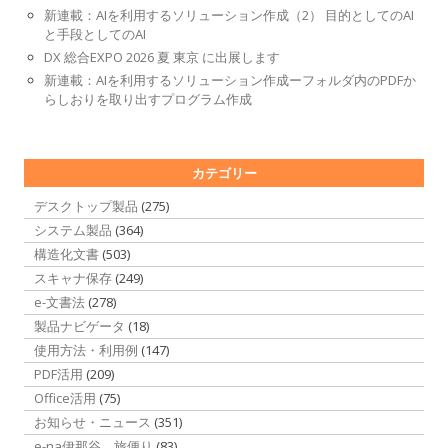
新連載：AIを利用するソリューション作成（2） 目的としてのAI
と手段としてのAI
DX 総合EXPO 2026 夏 東京 に出展します
新連載：AIを利用するソリューション作成ーフォルダ内のPDFか
らしおりを取り出すプログラム作成
カテゴリー
デスクトップ製品
(275)
システム製品
(364)
構造化文書
(503)
スキャナ保存
(249)
e-文書法
(278)
製品ナビゲータ
(18)
使用方法・利用例
(147)
PDF活用
(209)
Office活用
(75)
お知らせ・ニュース
(351)
e-na伊那谷 旅便り
(83)