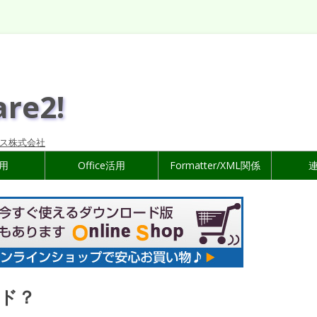
are2!
ス株式会社
活用
Office活用
Formatter/XML関係
ド？