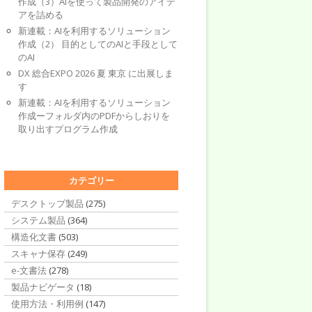
作成（3）AIを使って製品開発のアイデ
アを詰める
新連載：AIを利用するソリューション
作成（2） 目的としてのAIと手段として
のAI
DX 総合EXPO 2026 夏 東京 に出展しま
す
新連載：AIを利用するソリューション
作成ーフォルダ内のPDFからしおりを
取り出すプログラム作成
カテゴリー
デスクトップ製品
(275)
システム製品
(364)
構造化文書
(503)
スキャナ保存
(249)
e-文書法
(278)
製品ナビゲータ
(18)
使用方法・利用例
(147)