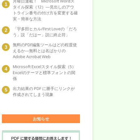
月曜日連載！ Microsoft Wordス
タイル探索（12）―見出しのアウ
トライン番号の付け方を変更する確
実・簡単な方法
「宇多田ヒカル/First Loveの「だろ
う」説「だはー」説に終止符」
無料のPDF編集ツールはどの程度使
えるか―無料とは名ばかりの
Adobe Acrobat Web
Microsoft Excelスタイル探索（5）
Excelのテーマと標準フォントの関
係
出力結果の PDF に勝手にリンクが
作成されてしまう現象
お知らせ