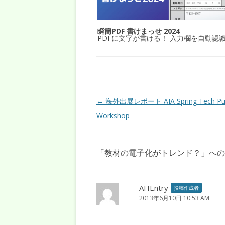
瞬簡PDF 書けまっせ 2024
PDFに文字が書ける！ 入力欄を自動認
投稿ナビゲーション
←
海外出展レポート AIA Spring Tech Pu
Workshop
「
教材の電子化がトレンド？
」への
AHEntry
投稿作成者
2013年6月10日 10:53 AM