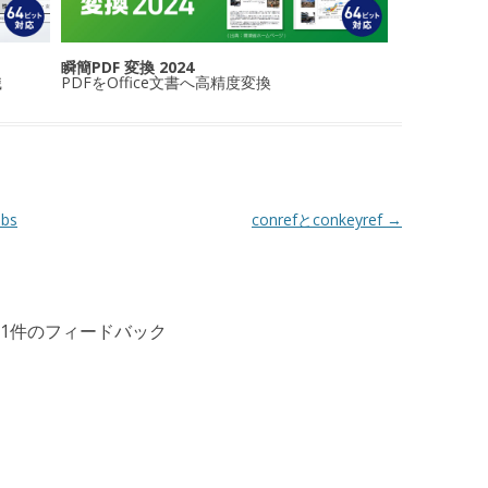
瞬簡PDF 変換 2024
識
PDFをOffice文書へ高精度変換
bs
conrefとconkeyref
→
1件のフィードバック