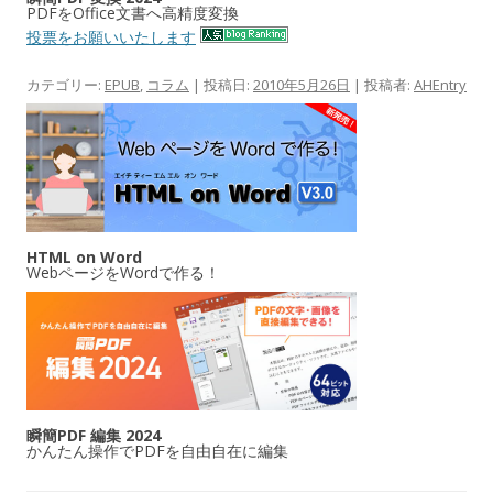
PDFをOffice文書へ高精度変換
投票をお願いいたします
カテゴリー:
EPUB
,
コラム
| 投稿日:
2010年5月26日
|
投稿者:
AHEntry
HTML on Word
WebページをWordで作る！
瞬簡PDF 編集 2024
かんたん操作でPDFを自由自在に編集