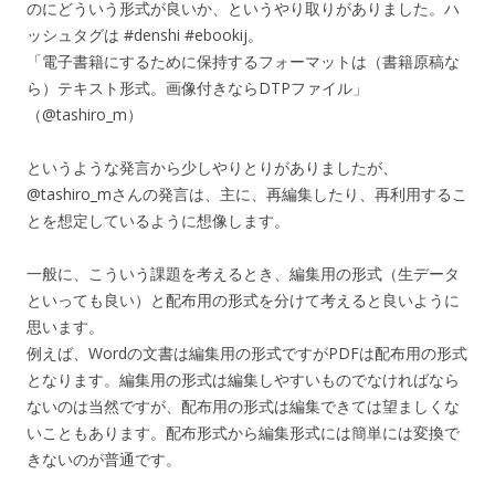
のにどういう形式が良いか、というやり取りがありました。ハ
ッシュタグは #denshi #ebookij。
「電子書籍にするために保持するフォーマットは（書籍原稿な
ら）テキスト形式。画像付きならDTPファイル」
（@tashiro_m）
というような発言から少しやりとりがありましたが、
@tashiro_mさんの発言は、主に、再編集したり、再利用するこ
とを想定しているように想像します。
一般に、こういう課題を考えるとき、編集用の形式（生データ
といっても良い）と配布用の形式を分けて考えると良いように
思います。
例えば、Wordの文書は編集用の形式ですがPDFは配布用の形式
となります。編集用の形式は編集しやすいものでなければなら
ないのは当然ですが、配布用の形式は編集できては望ましくな
いこともあります。配布形式から編集形式には簡単には変換で
きないのが普通です。