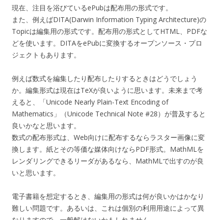
現在、注目を浴びているePubは配布用の形式です。
また、例えばDITA(Darwin Information Typing Architecture)の
Topicは編集用の形式です。配布用の形式としてHTML、PDFな
どを使います。DITAをePubに変換するオープンソース・プロ
ジェクトもあります。
例えば数式を編集したり配布したりするときはどうでしょう
か。編集形式は現在はTeXが良いように思います。未来まで考
えると、「Unicode Nearly Plain-Text Encoding of
Mathematics」（Unicode Technical Note #28）が普及すると
良いかなと思います。
数式の配布形式は、Web向けに配布するならラスター画像に変
換します。紙とその等価な媒体向けならPDF形式。MathMLを
レンダリングできるリーダがあるなら、MathMLで出すのが良
いと思います。
電子書籍を想定するとき、編集用の形式は何が良いかはかなり
難しい問題です。あるいは、これは個別の利用用途によって異
なりますので、一般解はないかもしれません。