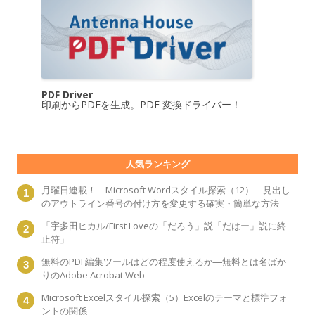
PDF Driver
印刷からPDFを生成。PDF 変換ドライバー！
人気ランキング
月曜日連載！ Microsoft Wordスタイル探索（12）―見出し
のアウトライン番号の付け方を変更する確実・簡単な方法
「宇多田ヒカル/First Loveの「だろう」説「だはー」説に終
止符」
無料のPDF編集ツールはどの程度使えるか―無料とは名ばか
りのAdobe Acrobat Web
Microsoft Excelスタイル探索（5）Excelのテーマと標準フォ
ントの関係