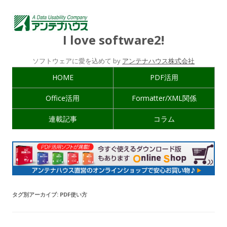
I love software2!
ソフトウェアに愛を込めて by
アンテナハウス株式会社
HOME
PDF活用
Office活用
Formatter/XML関係
連載記事
コラム
タグ別アーカイブ:
PDF使い方