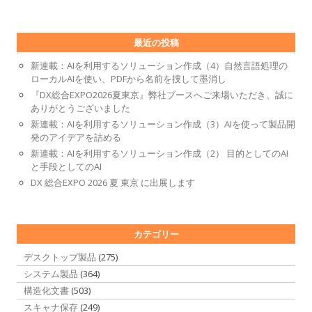
最近の投稿
新連載：AIを利用するソリューション作成（4）自然言語処理の
ローカルAIを使い、PDFから名前を捜して墨消し
『DX総合EXPO2026夏東京』弊社ブースへご来場いただき、誠に
ありがとうございました
新連載：AIを利用するソリューション作成（3）AIを使って製品開
発のアイデアを詰める
新連載：AIを利用するソリューション作成（2） 目的としてのAI
と手段としてのAI
DX 総合EXPO 2026 夏 東京 に出展します
カテゴリー
デスクトップ製品
(275)
システム製品
(364)
構造化文書
(503)
スキャナ保存
(249)