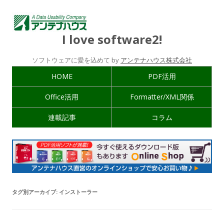
I love software2!
ソフトウェアに愛を込めて by
アンテナハウス株式会社
HOME
PDF活用
Office活用
Formatter/XML関係
連載記事
コラム
タグ別アーカイブ:
インストーラー