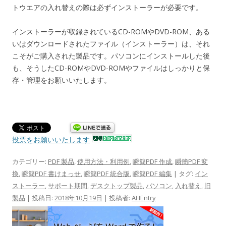
トウエアの入れ替えの際は必ずインストーラーが必要です。
インストーラーが収録されているCD-ROMやDVD-ROM、ある
いはダウンロードされたファイル（インストーラー）は、それ
こそがご購入された製品です。パソコンにインストールした後
も、そうしたCD-ROMやDVD-ROMやファイルはしっかりと保
存・管理をお願いいたします。
投票をお願いいたします
カテゴリー:
PDF 製品
,
使用方法・利用例
,
瞬簡PDF 作成
,
瞬簡PDF 変
換
,
瞬簡PDF 書けまっせ
,
瞬簡PDF 統合版
,
瞬簡PDF 編集
| タグ:
イン
ストーラー
,
サポート期間
,
デスクトップ製品
,
パソコン
,
入れ替え
,
旧
製品
| 投稿日:
2018年10月19日
|
投稿者:
AHEntry