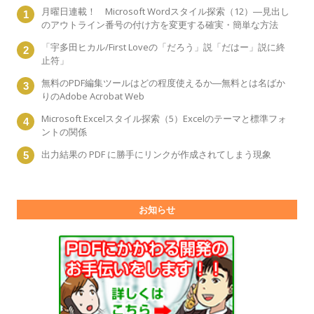
月曜日連載！ Microsoft Wordスタイル探索（12）―見出し
のアウトライン番号の付け方を変更する確実・簡単な方法
「宇多田ヒカル/First Loveの「だろう」説「だはー」説に終
止符」
無料のPDF編集ツールはどの程度使えるか―無料とは名ばか
りのAdobe Acrobat Web
Microsoft Excelスタイル探索（5）Excelのテーマと標準フォ
ントの関係
出力結果の PDF に勝手にリンクが作成されてしまう現象
お知らせ