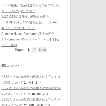
〈CSS組版〉普及推進のための新プロジェ
クト “Vivliostyle” 準備中
W3C CSS組版仕様の標準化の動き
「HTMLBookとCSS書籍組版」（JAGAT
セミナーでのプレゼン）
Antenna House Formatter V6.2 の紹介
AH Formatter V6.2 リリース！～3月7日セ
ミナー案内
Pages:
1
2
Next
最近のコメント
CSS3とUnicode仕様の縦書きの文字の向き
の議論について
に
岡本
より
CSS3とUnicode仕様の縦書きの文字の向き
の議論について
に
murakami
より
CSS3とUnicode仕様の縦書きの文字の向き
の議論について
に
岡本 高男
より