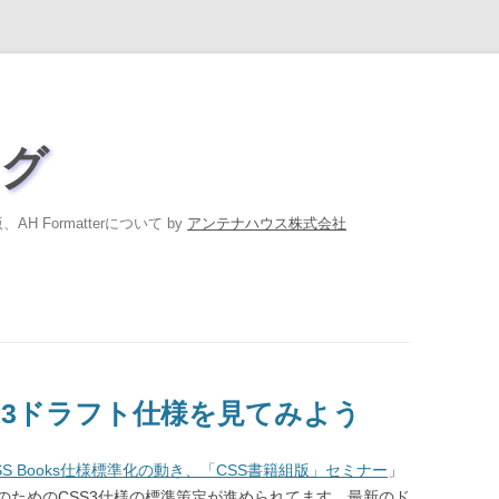
ログ
H Formatterについて by
アンテナハウス株式会社
S3ドラフト仕様を見てみよう
CSS Books仕様標準化の動き、「CSS書籍組版」セミナー
」
のためのCSS3仕様の標準策定が進められてます。最新のド