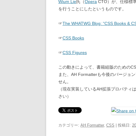
Wium Lie
氏（
Opera
CTO）が、仕様標
を行うことにしたというものです。
☞
The WHATWG Blog: “CSS Books & CSS 
☞
CSS Books
☞
CSS Figures
この動きによって、書籍組版のためのC
また、AH Formatterも今後のバ
せん。
（現在実装しているAH拡張プロパティ
さい）
カテゴリー:
AH Formatter
,
CSS
| 投稿日:
2