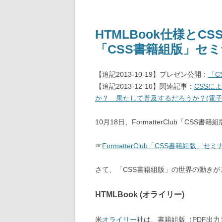
HTMLBook仕様とCS
「CSS書籍組版」セ
【追記2013-10-19】プレゼン公開：
「C
【追記2013-12-10】関連記事：
CSSに
か？ 果たして普及するだろうか？(電子書
10月18日、FormatterClub「CSS書
☞
FormatterClub「CSS書籍組版
さて、「CSS書籍組版」の世界の動き
HTMLBook (オライリー)
米
オライリー
社は、書籍組版（PDF出力