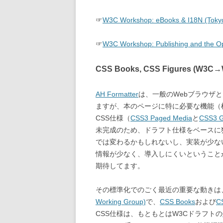
☞
W3C Workshop: eBooks & I18N (Tokyo
☞
W3C Workshop: Publishing and the Op
CSS Books, CSS Figures (W3
AH Formatter
は、一般のWebブラウザと
ますが、本のページに特に必要な機能（
CSS仕様（
CSS3 Paged Media
と
CSS3 G
未完成のため、ドラフト仕様をベースに
では変わるかもしれないし、実装が少な
情報が少なく、導入しにくいということ
期待してます。
その標準化でのごく最近の重要な動きは
Working Group)
で、
CSS Books
および
C
CSS仕様は、もともとはW3Cドラフトの