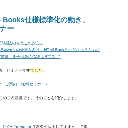
S Books仕様標準化の動き、
ミナー
SS組版の今とこれから」
よる本作りの未来を占う―HTMLBookとはどのようなもの
籍、電子出版のCAS-UBブログ)
籍組版」セミナー
です
でした
。
」セミナーご案内（無料セミナー）
がこのごろ活発です。そのことを紹介します。
）に
AH Formatter
(CSS)を採用してますが、従来、