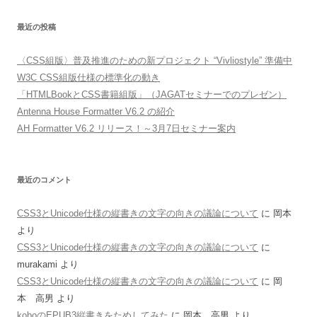
最近の投稿
〈CSS組版〉普及推進のための新プロジェクト “Vivliostyle” 準備中
W3C CSS組版仕様の標準化の動き
「HTMLBookとCSS書籍組版」（JAGATセミナーでのプレゼン）
Antenna House Formatter V6.2 の紹介
AH Formatter V6.2 リリース！～3月7日セミナー案内
最近のコメント
CSS3とUnicode仕様の縦書きの文字の向きの議論について
に
岡本
より
CSS3とUnicode仕様の縦書きの文字の向きの議論について
に
murakami
より
CSS3とUnicode仕様の縦書きの文字の向きの議論について
に
岡
本 高男
より
koboのEPUB3縦書きをためしてみた
に
岡本 高男
より