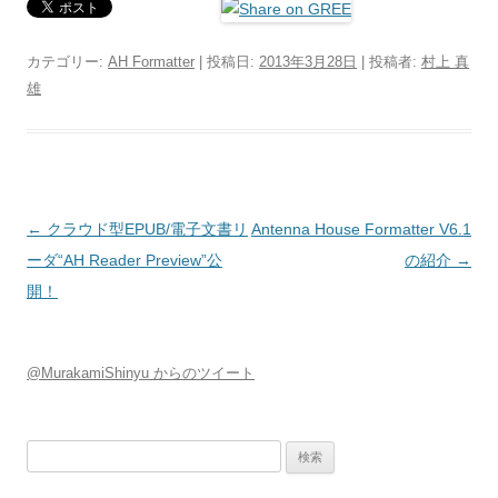
カテゴリー:
AH Formatter
| 投稿日:
2013年3月28日
|
投稿者:
村上 真
雄
投稿ナビゲーション
←
クラウド型EPUB/電子文書リ
Antenna House Formatter V6.1
ーダ“AH Reader Preview”公
の紹介
→
開！
@MurakamiShinyu からのツイート
検索: