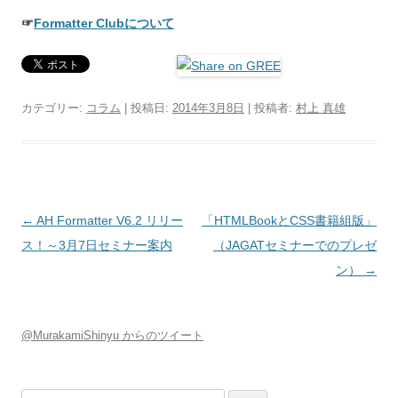
☞
Formatter Clubについて
カテゴリー:
コラム
| 投稿日:
2014年3月8日
|
投稿者:
村上 真雄
投稿ナビゲーション
←
AH Formatter V6.2 リリー
「HTMLBookとCSS書籍組版」
ス！～3月7日セミナー案内
（JAGATセミナーでのプレゼ
ン）
→
@MurakamiShinyu からのツイート