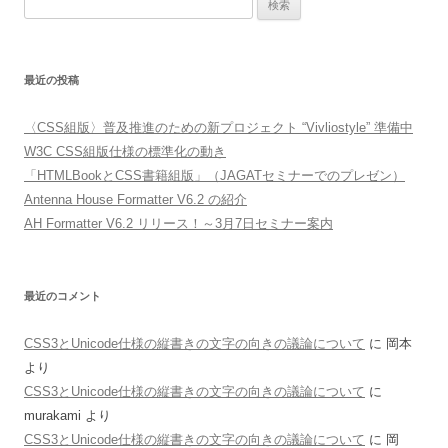
検索:
最近の投稿
〈CSS組版〉普及推進のための新プロジェクト “Vivliostyle” 準備中
W3C CSS組版仕様の標準化の動き
「HTMLBookとCSS書籍組版」（JAGATセミナーでのプレゼン）
Antenna House Formatter V6.2 の紹介
AH Formatter V6.2 リリース！～3月7日セミナー案内
最近のコメント
CSS3とUnicode仕様の縦書きの文字の向きの議論について
に
岡本
より
CSS3とUnicode仕様の縦書きの文字の向きの議論について
に
murakami
より
CSS3とUnicode仕様の縦書きの文字の向きの議論について
に
岡