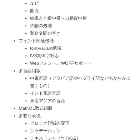
ルビ
圏点
縦書きと縦中横～自動縦中横
約物の処理
和欧文間の空き
フォント関連機能
font-variant拡張
IVS異体字対応
Webフォント、WOFFサポート
多言語組版
中東言語（アラビア語やヘブライ語など右から左に
書くもの）
インド系諸言語
東南アジアの言語
MathML数式組版
多彩な表現
ブロック領域の変形
グラデーション
テキストシャドウ [V6.2]