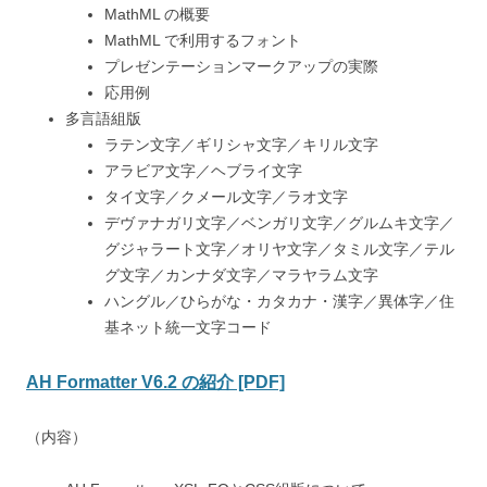
MathML の概要
MathML で利用するフォント
プレゼンテーションマークアップの実際
応用例
多言語組版
ラテン文字／ギリシャ文字／キリル文字
アラビア文字／ヘブライ文字
タイ文字／クメール文字／ラオ文字
デヴァナガリ文字／ベンガリ文字／グルムキ文字／
グジャラート文字／オリヤ文字／タミル文字／テル
グ文字／カンナダ文字／マラヤラム文字
ハングル／ひらがな・カタカナ・漢字／異体字／住
基ネット統一文字コード
AH Formatter V6.2 の紹介 [PDF]
（内容）