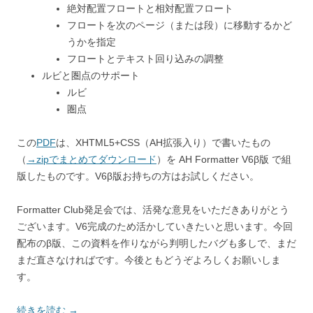
絶対配置フロートと相対配置フロート
フロートを次のページ（または段）に移動するかど
うかを指定
フロートとテキスト回り込みの調整
ルビと圏点のサポート
ルビ
圏点
この
PDF
は、XHTML5+CSS（AH拡張入り）で書いたもの
（
→zipでまとめてダウンロード
）を AH Formatter V6β版 で組
版したものです。V6β版お持ちの方はお試しください。
Formatter Club発足会では、活発な意見をいただきありがとう
ございます。V6完成のため活かしていきたいと思います。今回
配布のβ版、この資料を作りながら判明したバグも多しで、まだ
まだ直さなければです。今後ともどうぞよろしくお願いしま
す。
続きを読む
→