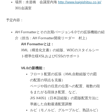
場所：水道橋 会議室内海
http://www.kaigishitsu.co.jp/
301会議室
予定内容：
AH Formatterとその次期バージョン6.0での拡張機能の紹
介（担当：AH Formatter開発リーダー 村上）
AH Formatterとは：
XML（構造化文書）の組版、W3Cのスタイルシー
ト標準仕様XSLおよびCSSのサポート
V6.0の新機能：
フロート配置の拡張（XML自動組版での図
の配置の弱点を克服）
ページや段の任意の位置への配置、複数の段
をまたがる段抜き配置、など。
JIS X4051（日本語組版）の図版配置方法に
準拠した自動最適配置調整
ルビ（モノルビ、グループルビ、熟語ルビ）