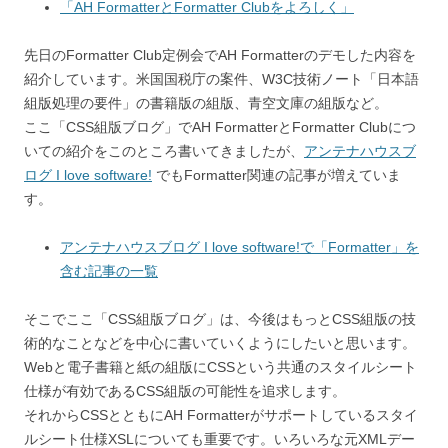
「AH FormatterとFormatter Clubをよろしく」
先日のFormatter Club定例会でAH Formatterのデモした内容を
紹介しています。米国国税庁の案件、W3C技術ノート「日本語
組版処理の要件」の書籍版の組版、青空文庫の組版など。
ここ「CSS組版ブログ」でAH FormatterとFormatter Clubにつ
いての紹介をこのところ書いてきましたが、
アンテナハウスブ
ログ I love software!
でもFormatter関連の記事が増えていま
す。
アンテナハウスブログ I love software!で「Formatter」を
含む記事の一覧
そこでここ「CSS組版ブログ」は、今後はもっとCSS組版の技
術的なことなどを中心に書いていくようにしたいと思います。
Webと電子書籍と紙の組版にCSSという共通のスタイルシート
仕様が有効であるCSS組版の可能性を追求します。
それからCSSとともにAH Formatterがサポートしているスタイ
ルシート仕様XSLについても重要です。いろいろな元XMLデー