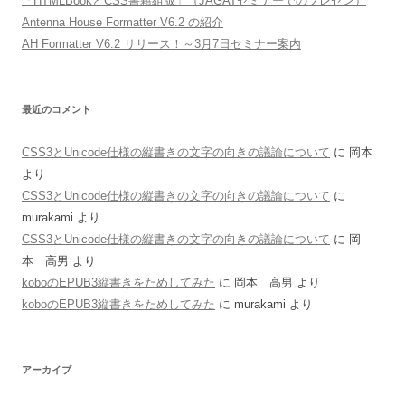
「HTMLBookとCSS書籍組版」（JAGATセミナーでのプレゼン）
Antenna House Formatter V6.2 の紹介
AH Formatter V6.2 リリース！～3月7日セミナー案内
最近のコメント
CSS3とUnicode仕様の縦書きの文字の向きの議論について
に
岡本
より
CSS3とUnicode仕様の縦書きの文字の向きの議論について
に
murakami
より
CSS3とUnicode仕様の縦書きの文字の向きの議論について
に
岡
本 高男
より
koboのEPUB3縦書きをためしてみた
に
岡本 高男
より
koboのEPUB3縦書きをためしてみた
に
murakami
より
アーカイブ