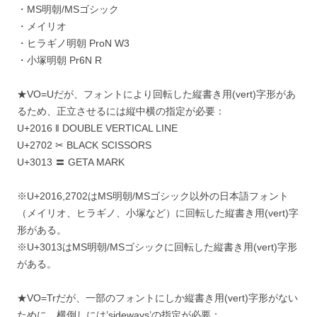
・MS明朝/MSゴシック
・メイリオ
・ヒラギノ明朝 ProN W3
・小塚明朝 Pr6N R
★VO=Uだが、フォントにより回転した縦書き用(vert)字形があ
るため、正立させるには縦中横の指定が必要：
‎U+2016 ‖ DOUBLE VERTICAL LINE
‎U+2702 ✂ BLACK SCISSORS
‎U+3013 〓 GETA MARK
※U+2016,2702はMS明朝/MSゴシック以外の日本語フォント
（メイリオ、ヒラギノ、小塚など）に回転した縦書き用(vert)字
形がある。
※U+3013はMS明朝/MSゴシックに回転した縦書き用(vert)字形
がある。
★VO=Trだが、一部のフォントにしか縦書き用(vert)字形がない
ために、横倒しには’sideways’の指定が必要：