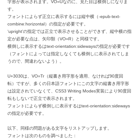
字形が表示されます。VO=Uなのに、見た目は横倒しになりま
す。
フォントによらず正立に表示するには縦中横（-epub-text-
combine:horizontal）の指定が必要です。
‘upright’の指定では正立で表示させることができず、縦中横の指
定が必要な点は、矢印類（VO=R）と同様です。
横倒しに表示するはtext-orientation:sidewaysの指定が必要です
（フォントによっては指定しなくても横倒しに表示されてしま
うので、間違わないよう）。
U+3030は、VO=Tr（縦書き用字形を適用、なければ90度回
転）ですが、多くの日本語フォントにこの文字の縦書き用字形
は設定されていなくて、CSS3 Writing Modes実装により90度回
転もしないで正立で表示されます。
フォントによらず横倒しに表示するはtext-orientation:sideways
の指定が必要です。
以下、同様の問題がある文字をリストアップします。
フォントは次のものを調べました：