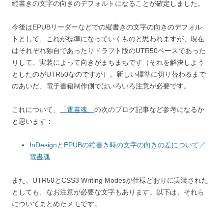
縦書きの文字の向きのデフォルトになることが確定しました。
今後はEPUBリーダーなどでの縦書きの文字の向きのデフォル
トとして、これが標準になっていくものと思われますが、現在
はそれぞれ独自であったりドラフト版のUTR50ベースであった
りして、実装によって向きがまちまちです（それを解決しよう
としたのがUTR50なのですが）。新しい標準に切り替わるまで
のあいだ、電子書籍制作側ではいろいろ注意が必要です。
これについて、
「電書魂」
の次のブログ記事など参考になるか
と思います：
InDesignとEPUBの縦書き時の文字の向きの差について／
電書魂
また、UTR50とCSS3 Writing Modesが仕様どおりに実装された
としても、なお注意が必要な文字もあります。以下は、それら
についてまとめたメモです。