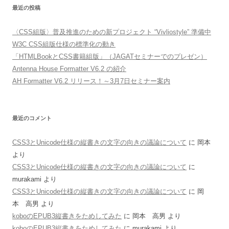
最近の投稿
〈CSS組版〉普及推進のための新プロジェクト “Vivliostyle” 準備中
W3C CSS組版仕様の標準化の動き
「HTMLBookとCSS書籍組版」（JAGATセミナーでのプレゼン）
Antenna House Formatter V6.2 の紹介
AH Formatter V6.2 リリース！～3月7日セミナー案内
最近のコメント
CSS3とUnicode仕様の縦書きの文字の向きの議論について
に
岡本
より
CSS3とUnicode仕様の縦書きの文字の向きの議論について
に
murakami
より
CSS3とUnicode仕様の縦書きの文字の向きの議論について
に
岡
本 高男
より
koboのEPUB3縦書きをためしてみた
に
岡本 高男
より
koboのEPUB3縦書きをためしてみた
に
murakami
より