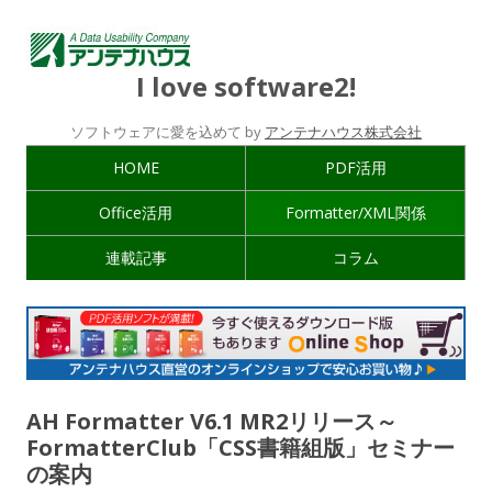
I love software2!
ソフトウェアに愛を込めて by
アンテナハウス株式会社
HOME
PDF活用
Office活用
Formatter/XML関係
連載記事
コラム
AH Formatter V6.1 MR2リリース～
FormatterClub「CSS書籍組版」セミナー
の案内