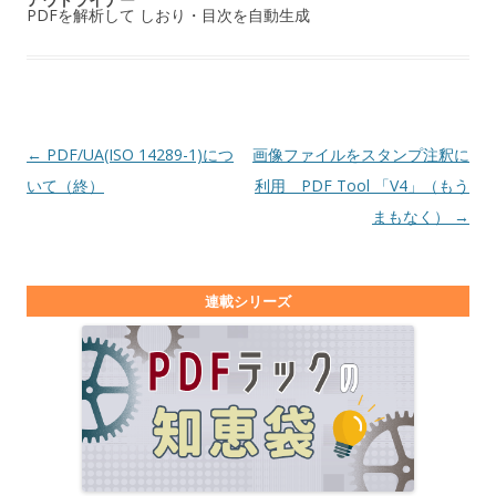
PDFを解析して しおり・目次を自動生成
投稿ナビゲーション
←
PDF/UA(ISO 14289-1)につ
画像ファイルをスタンプ注釈に
いて（終）
利用 PDF Tool 「V4」（もう
まもなく）
→
連載シリーズ