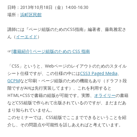
日時：2013年10月18日（金）14:00-16:30
場所：
浜町区民館
講師には『ページ組版のためのCSS指南』編著者、藤島雅宏さ
ん（
イーエイド
）
☞
[書籍紹介] ページ組版のための CSS 指南
「CSS」というと、Webページのレイアウトのためのスタイル
シート仕様ですが、この仕様の中には
CSS3 Paged Media
、
GCPM
など印刷・ページ組版のための機能もあり（ドラフト段
階ですがAHは先行実装してます）、これを利用すると
HTML+CSSで書籍の組版が可能です。実際、
オライリー
の書籍
などCSS組版で作られて出版されているのですが、まだまだあ
まり知られていません。
このセミナーでは、CSS組版でここまでできるということを紹
介し、その問題点や可能性を話しあえればと考えています。