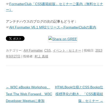
☞
FormatterClub「CSS書籍組版」セミナーご案内（無料セミナ
ー）
アンテナハウスのブログの次の記事もどうぞ：
☞
AH Formatter V6.1 MR2リリース～FormatterClubの案内
カテゴリー:
AH Formatter
,
CSS
,
イベント・セミナー
| 投稿日:
2013
年9月27日
|
投稿者:
村上 真雄
投稿ナビゲーション
←
W3C eBooks Workshop、
HTMLBook仕様とCSS Books仕
Test The Web Forward、W3C
様標準化の動き、「CSS書籍組
Developer Meetupに参加
版」セミナー
→