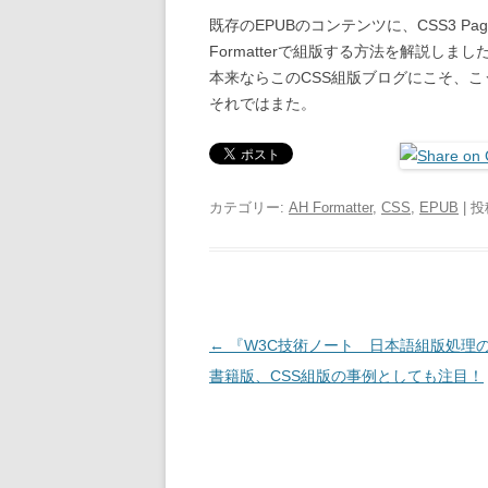
既存のEPUBのコンテンツに、CSS3 Pa
Formatterで組版する方法を解説しまし
本来ならこのCSS組版ブログにこそ、
それではまた。
カテゴリー:
AH Formatter
,
CSS
,
EPUB
| 
投稿ナビゲーション
←
『W3C技術ノート 日本語組版処理
書籍版、CSS組版の事例としても注目！