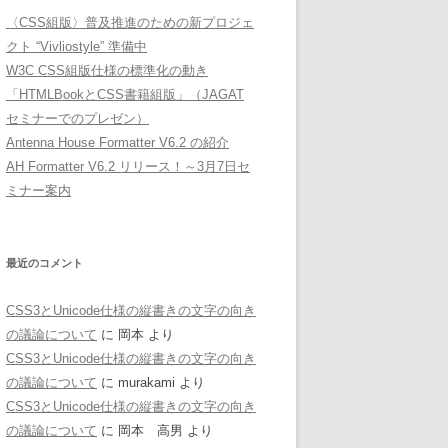
〈CSS組版〉普及推進のための新プロジェ
クト “Vivliostyle” 準備中
W3C CSS組版仕様の標準化の動き
「HTMLBookとCSS書籍組版」（JAGAT
セミナーでのプレゼン）
Antenna House Formatter V6.2 の紹介
AH Formatter V6.2 リリース！～3月7日セ
ミナー案内
最近のコメント
CSS3とUnicode仕様の縦書きの文字の向き
の議論について
に
岡本
より
CSS3とUnicode仕様の縦書きの文字の向き
の議論について
に
murakami
より
CSS3とUnicode仕様の縦書きの文字の向き
の議論について
に
岡本 高男
より