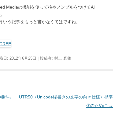
ged Mediaの機能を使って柱やノンブルをつけてAH
た。
こういう記事をもっと書かなくてはですね。
投稿日:
2012年6月25日
|
投稿者:
村上 真雄
の要件』
UTR50（Unicode縦書きの文字の向き仕様）標準
化のために
→