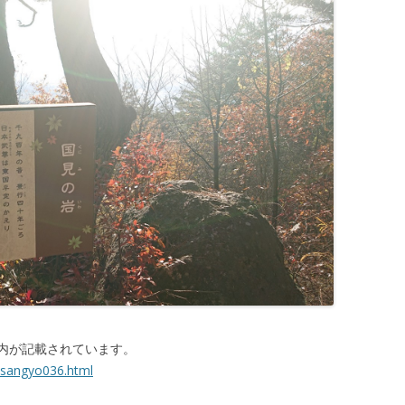
/
D
o
w
n
A
r
r
o
w
k
e
y
s
t
o
内が記載されています。
i
/sangyo036.html
n