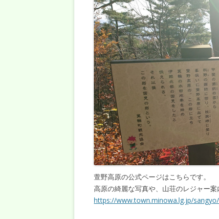
P
l
a
y
e
r
萱野高原の公式ページはこちらです。
高原の綺麗な写真や、山荘のレジャー案
https://www.town.minowa.lg.jp/sangyo