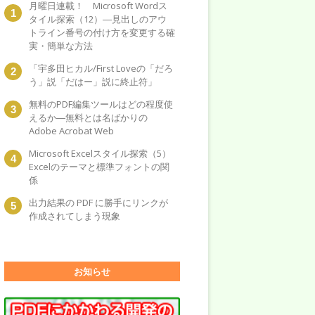
月曜日連載！ Microsoft Wordス
タイル探索（12）―見出しのアウ
トライン番号の付け方を変更する確
実・簡単な方法
「宇多田ヒカル/First Loveの「だろ
う」説「だはー」説に終止符」
無料のPDF編集ツールはどの程度使
えるか―無料とは名ばかりの
Adobe Acrobat Web
Microsoft Excelスタイル探索（5）
Excelのテーマと標準フォントの関
係
出力結果の PDF に勝手にリンクが
作成されてしまう現象
お知らせ