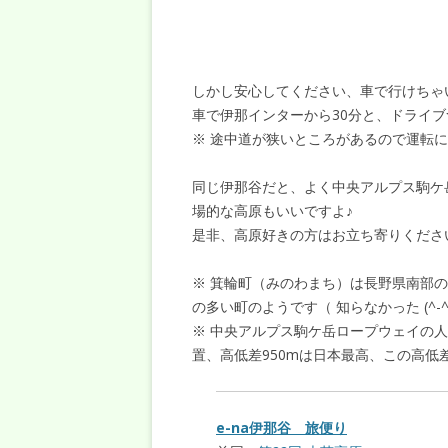
しかし安心してください、車で行けちゃ
車で伊那インターから30分と、ドライ
※ 途中道が狭いところがあるので運転
同じ伊那谷だと、よく中央アルプス駒ケ岳
場的な高原もいいですよ♪
是非、高原好きの方はお立ち寄りくださ
※ 箕輪町（みのわまち）は長野県南部の
の多い町のようです（ 知らなかった (^-^
※ 中央アルプス駒ケ岳ロープウェイの人気
置、高低差950mは日本最高、この高
e-na伊那谷 旅便り