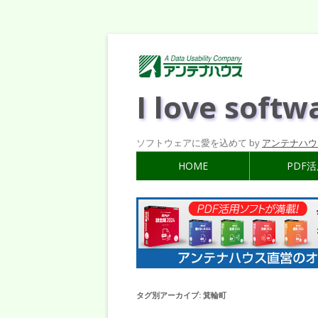
I love softw
ソフトウェアに愛を込めて by
アンテナハウ
HOME
PDF
タグ別アーカイブ:
箕輪町