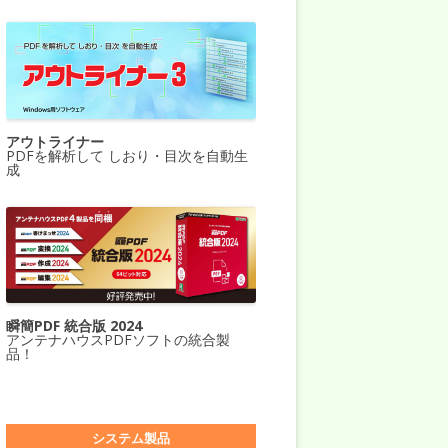
アウトライナー
PDFを解析して しおり・目次を自動生
成
瞬簡PDF 統合版 2024
アンテナハウスPDFソフトの統合製
品！
システム製品