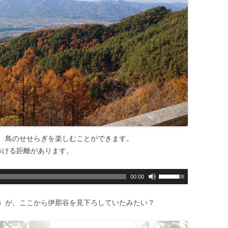
、鳥のせせらぎを楽しむことができます。
歩ける距離があります。
U
00:00
s
e
）が、ここから伊那谷を見下ろしていたみたい？
U
p