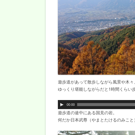
遊歩道があって散歩しながら風景や木々
ゆっくり堪能しながらだと1時間くらい
A
00:00
u
遊歩道の途中にある国見の岩。
d
何だか日本武尊（やまとたけるのみこと
i
o