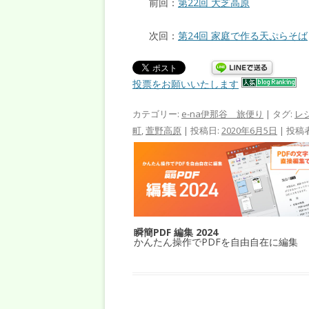
前回：
第22回 大芝高原
次回：
第24回 家庭で作る天ぷらそば
投票をお願いいたします
カテゴリー:
e-na伊那谷 旅便り
| タグ:
レ
町
,
萱野高原
| 投稿日:
2020年6月5日
|
投稿
瞬簡PDF 編集 2024
かんたん操作でPDFを自由自在に編集