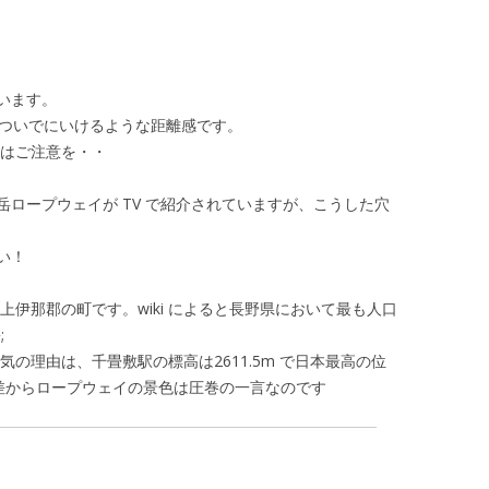
u
m
e
.
います。
ブついでにいけるような距離感です。
にはご注意を・・
ロープウェイが TV で紹介されていますが、こうした穴
い！
上伊那郡の町です。wiki によると長野県において最も人口
;
の理由は、千畳敷駅の標高は2611.5m で日本最高の位
低差からロープウェイの景色は圧巻の一言なのです