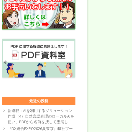
最近の投稿
新連載：AIを利用するソリューション
作成（4）自然言語処理のローカルAIを
使い、PDFから名前を捜して墨消し
『DX総合EXPO2026夏東京』弊社ブー