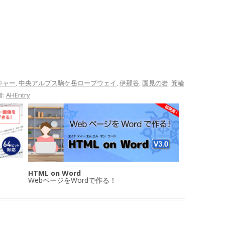
ジャー
,
中央アルプス駒ケ岳ロープウェイ
,
伊那谷
,
国見の岩
,
箕輪
者:
AHEntry
HTML on Word
WebページをWordで作る！