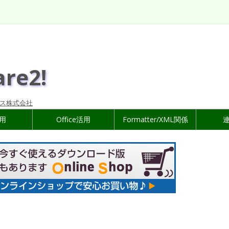
are2!
ス株式会社
活用
Office活用
Formatter/XML関係