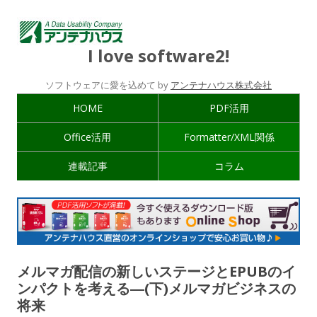
I love software2!
ソフトウェアに愛を込めて by
アンテナハウス株式会社
HOME
PDF活用
Office活用
Formatter/XML関係
連載記事
コラム
メルマガ配信の新しいステージとEPUBのイ
ンパクトを考える―(下)メルマガビジネスの
将来