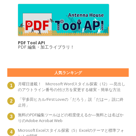
PDF Tool API
PDF 編集・加工ライブラリ！
人気ランキング
月曜日連載！ Microsoft Wordスタイル探索（12）―見出し
のアウトライン番号の付け方を変更する確実・簡単な方法
「宇多田ヒカル/First Loveの「だろう」説「だはー」説に終
止符」
無料のPDF編集ツールはどの程度使えるか―無料とは名ばか
りのAdobe Acrobat Web
Microsoft Excelスタイル探索（5）Excelのテーマと標準フォ