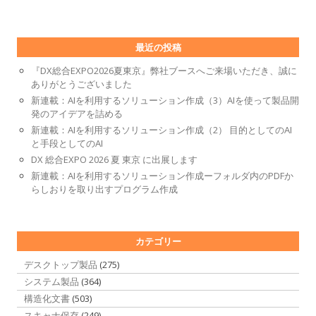
最近の投稿
『DX総合EXPO2026夏東京』弊社ブースへご来場いただき、誠に
ありがとうございました
新連載：AIを利用するソリューション作成（3）AIを使って製品開
発のアイデアを詰める
新連載：AIを利用するソリューション作成（2） 目的としてのAI
と手段としてのAI
DX 総合EXPO 2026 夏 東京 に出展します
新連載：AIを利用するソリューション作成ーフォルダ内のPDFか
らしおりを取り出すプログラム作成
カテゴリー
デスクトップ製品
(275)
システム製品
(364)
構造化文書
(503)
スキャナ保存
(249)