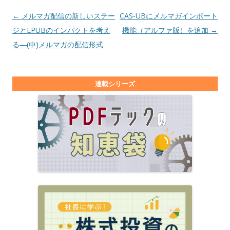
投稿ナビゲーション
←
メルマガ配信の新しいステー
CAS-UBにメルマガインポート
ジとEPUBのインパクトを考え
機能（アルファ版）を追加
→
る―(中)メルマガの配信形式
連載シリーズ