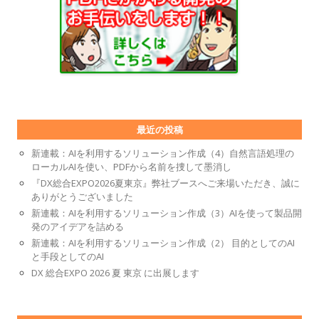
最近の投稿
新連載：AIを利用するソリューション作成（4）自然言語処理の
ローカルAIを使い、PDFから名前を捜して墨消し
『DX総合EXPO2026夏東京』弊社ブースへご来場いただき、誠に
ありがとうございました
新連載：AIを利用するソリューション作成（3）AIを使って製品開
発のアイデアを詰める
新連載：AIを利用するソリューション作成（2） 目的としてのAI
と手段としてのAI
DX 総合EXPO 2026 夏 東京 に出展します