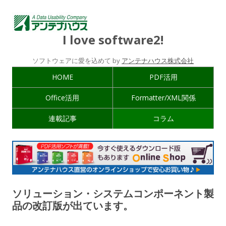
I love software2!
ソフトウェアに愛を込めて by
アンテナハウス株式会社
HOME
PDF活用
Office活用
Formatter/XML関係
連載記事
コラム
ソリューション・システムコンポーネント製
品の改訂版が出ています。