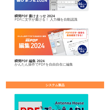
瞬簡PDF 書けまっせ 2024
PDFに文字が書ける！ 入力欄を自動認識
瞬簡PDF 編集 2024
かんたん操作でPDFを自由自在に編集
システム製品