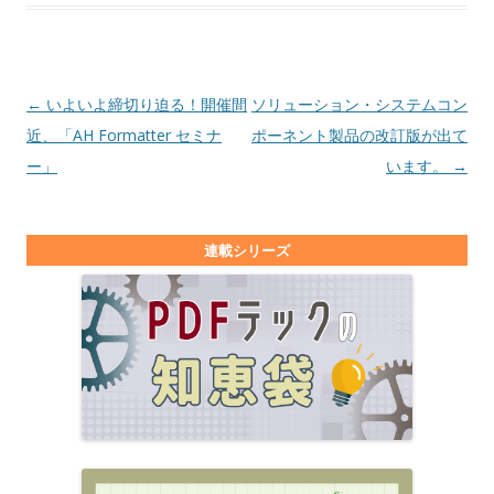
投稿ナビゲーション
←
いよいよ締切り迫る！開催間
ソリューション・システムコン
近、「AH Formatter セミナ
ポーネント製品の改訂版が出て
ー」
います。
→
連載シリーズ