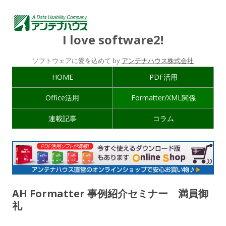
I love software2!
ソフトウェアに愛を込めて by
アンテナハウス株式会社
HOME
PDF活用
Office活用
Formatter/XML関係
連載記事
コラム
AH Formatter 事例紹介セミナー 満員御
礼