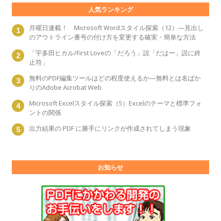
人気ランキング
月曜日連載！ Microsoft Wordスタイル探索（12）―見出し
のアウトライン番号の付け方を変更する確実・簡単な方法
「宇多田ヒカル/First Loveの「だろう」説「だはー」説に終
止符」
無料のPDF編集ツールはどの程度使えるか―無料とは名ばか
りのAdobe Acrobat Web
Microsoft Excelスタイル探索（5）Excelのテーマと標準フォ
ントの関係
出力結果の PDF に勝手にリンクが作成されてしまう現象
お知らせ