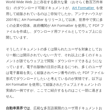
World Wide Web 上に存在する膨大な量 （おそらく数百万件単
位） のダウンロード可能ドキュメントが、
AH Formatter
を使
用して組版されているのはご存知でしたか。アンテナハウスが
2001年に AH Formatter をリリースして以来、世界中で実に多
くの企業や団体、政府機関が AH Formatter を使用して PDF フ
ァイルを作成し、ダウンロード用ファイルとしてウェブ上に公
開しています。
そうしたドキュメントの多くは限られたユーザを対象としてお
り一般には開示されていない一方で、それ以上に多くのドキュ
メントが誰でもウェブ上で閲覧・ダウンロードできるようにな
っています。電子出版物の注目が高まるにつれ、多くのユーザ
は電子書籍を美しく組版されページ番号の付いた PDF ファイル
形式でダウンロードしたいと考えているのが実情です。以下は
AH Formatter を使用して組版されたウェブ上ドキュメントの
実績の一例ですが、ここでご紹介するものはごく一部に過ぎま
せん。
自動車業界では
、広範な多言語展開のユーザ用ドキュメントお