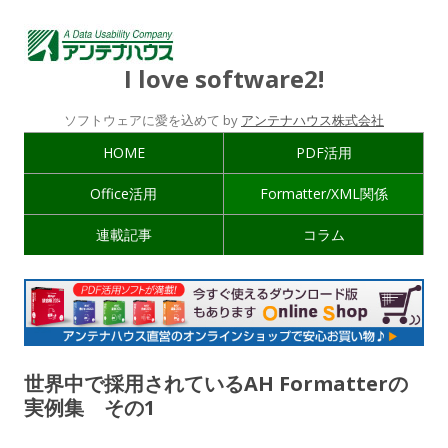
I love software2!
ソフトウェアに愛を込めて by
アンテナハウス株式会社
HOME
PDF活用
Office活用
Formatter/XML関係
連載記事
コラム
世界中で採用されているAH Formatterの
実例集 その1