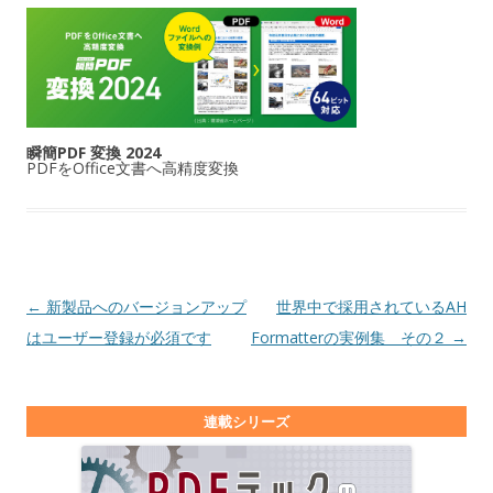
瞬簡PDF 変換 2024
PDFをOffice文書へ高精度変換
投稿ナビゲーション
←
新製品へのバージョンアップ
世界中で採用されているAH
はユーザー登録が必須です
Formatterの実例集 その２
→
連載シリーズ