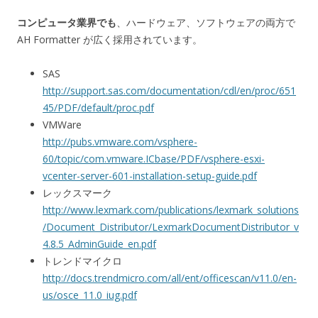
コンピュータ業界でも
、ハードウェア、ソフトウェアの両方で
AH Formatter が広く採用されています。
SAS
http://support.sas.com/documentation/cdl/en/proc/651
45/PDF/default/proc.pdf
VMWare
http://pubs.vmware.com/vsphere-
60/topic/com.vmware.ICbase/PDF/vsphere-esxi-
vcenter-server-601-installation-setup-guide.pdf
レックスマーク
http://www.lexmark.com/publications/lexmark_solutions
/Document_Distributor/LexmarkDocumentDistributor_v
4.8.5_AdminGuide_en.pdf
トレンドマイクロ
http://docs.trendmicro.com/all/ent/officescan/v11.0/en-
us/osce_11.0_iug.pdf