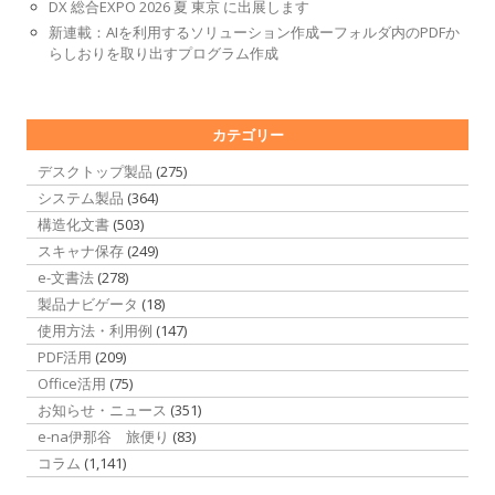
DX 総合EXPO 2026 夏 東京 に出展します
新連載：AIを利用するソリューション作成ーフォルダ内のPDFか
らしおりを取り出すプログラム作成
カテゴリー
デスクトップ製品
(275)
システム製品
(364)
構造化文書
(503)
スキャナ保存
(249)
e-文書法
(278)
製品ナビゲータ
(18)
使用方法・利用例
(147)
PDF活用
(209)
Office活用
(75)
お知らせ・ニュース
(351)
e-na伊那谷 旅便り
(83)
コラム
(1,141)