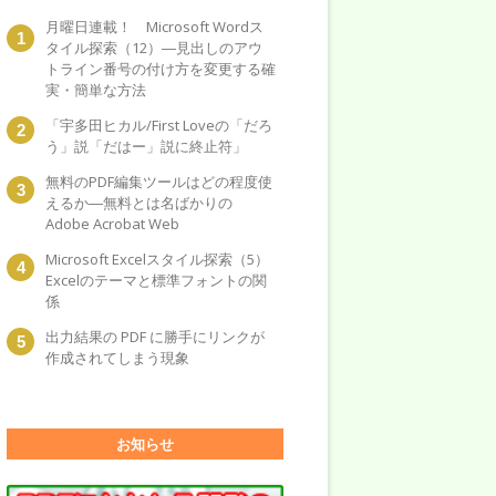
月曜日連載！ Microsoft Wordス
タイル探索（12）―見出しのアウ
トライン番号の付け方を変更する確
実・簡単な方法
「宇多田ヒカル/First Loveの「だろ
う」説「だはー」説に終止符」
無料のPDF編集ツールはどの程度使
えるか―無料とは名ばかりの
Adobe Acrobat Web
Microsoft Excelスタイル探索（5）
Excelのテーマと標準フォントの関
係
出力結果の PDF に勝手にリンクが
作成されてしまう現象
お知らせ