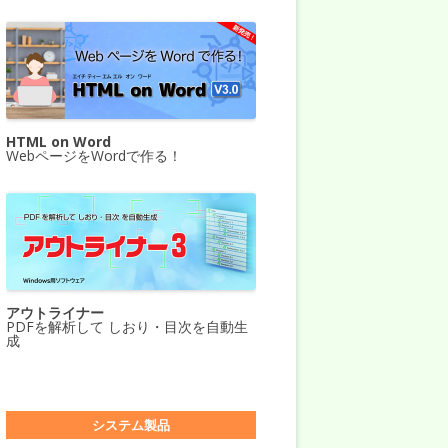
HTML on Word
WebページをWordで作る！
アウトライナー
PDFを解析して しおり・目次を自動生
成
システム製品