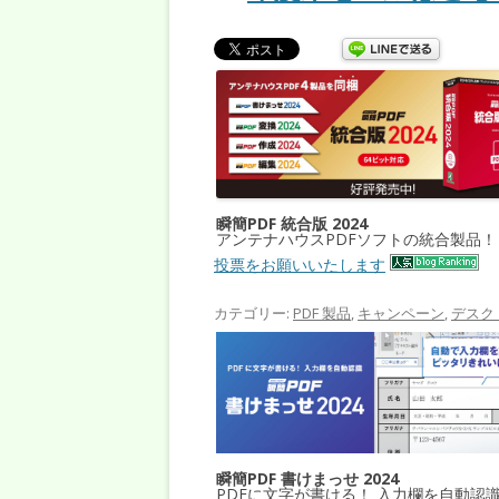
瞬簡PDF 統合版 2024
アンテナハウスPDFソフトの統合製品！
投票をお願いいたします
カテゴリー:
PDF 製品
,
キャンペーン
,
デスク
瞬簡PDF 書けまっせ 2024
PDFに文字が書ける！ 入力欄を自動認