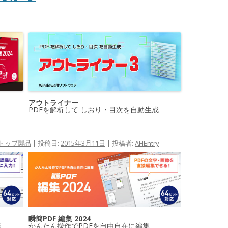
アウトライナー
PDFを解析して しおり・目次を自動生成
トップ製品
| 投稿日:
2015年3月11日
|
投稿者:
AHEntry
瞬簡PDF 編集 2024
識
かんたん操作でPDFを自由自在に編集