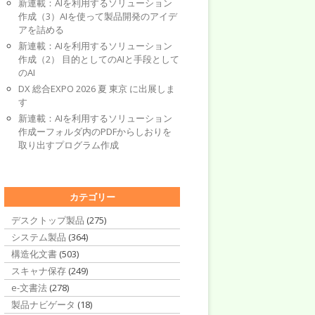
新連載：AIを利用するソリューション
作成（3）AIを使って製品開発のアイデ
アを詰める
新連載：AIを利用するソリューション
作成（2） 目的としてのAIと手段として
のAI
DX 総合EXPO 2026 夏 東京 に出展しま
す
新連載：AIを利用するソリューション
作成ーフォルダ内のPDFからしおりを
取り出すプログラム作成
カテゴリー
デスクトップ製品
(275)
システム製品
(364)
構造化文書
(503)
スキャナ保存
(249)
e-文書法
(278)
製品ナビゲータ
(18)