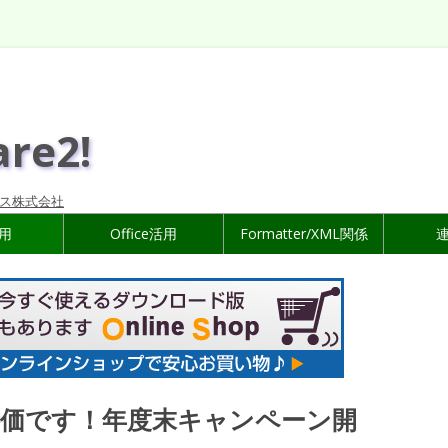
are2!
ス株式会社
活用
Office活用
Formatter/XML関係
価です！年度末キャンペーン開