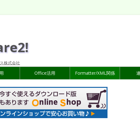
are2!
ス株式会社
活用
Office活用
Formatter/XML関係