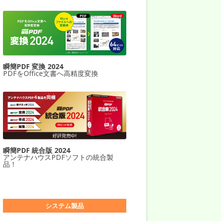
瞬簡PDF 変換 2024
PDFをOffice文書へ高精度変換
瞬簡PDF 統合版 2024
アンテナハウスPDFソフトの統合製
品！
システム製品