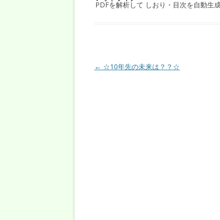
PDFを解析して しおり・目次を自動生
投稿ナビゲーション
←
☆10年先の未来は？？☆