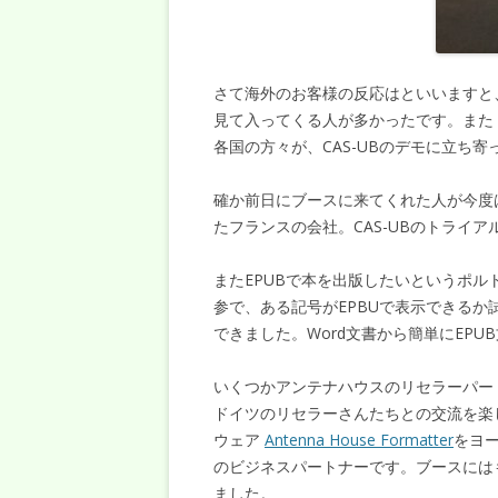
さて海外のお客様の反応はといいますと、
見て入ってくる人が多かったです。また
各国の方々が、CAS-UBのデモに立ち
確か前日にブースに来てくれた人が今度
たフランスの会社。CAS-UBのトライ
またEPUBで本を出版したいというポ
参で、ある記号がEPBUで表示できる
できました。Word文書から簡単にEP
いくつかアンテナハウスのリセラーパー
ドイツのリセラーさんたちとの交流を楽
ウェア
Antenna House Formatter
をヨ
のビジネスパートナーです。ブースにはもち
ました。