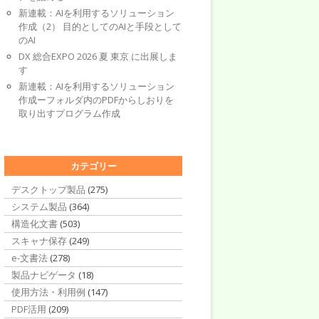
新連載：AIを利用するソリューション
作成（2） 目的としてのAIと手段として
のAI
DX 総合EXPO 2026 夏 東京 に出展しま
す
新連載：AIを利用するソリューション
作成ーフォルダ内のPDFからしおりを
取り出すプログラム作成
カテゴリー
デスクトップ製品
(275)
システム製品
(364)
構造化文書
(503)
スキャナ保存
(249)
e-文書法
(278)
製品ナビゲータ
(18)
使用方法・利用例
(147)
PDF活用
(209)