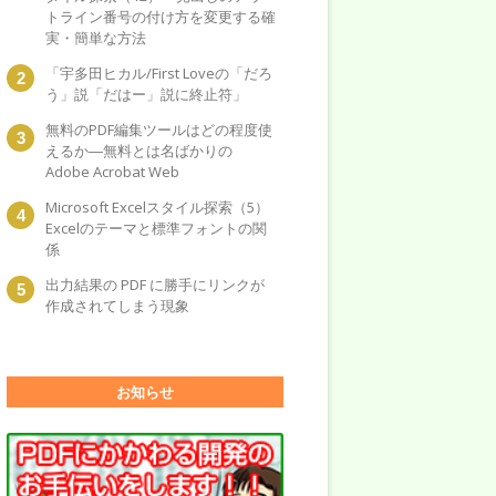
トライン番号の付け方を変更する確
実・簡単な方法
「宇多田ヒカル/First Loveの「だろ
う」説「だはー」説に終止符」
無料のPDF編集ツールはどの程度使
えるか―無料とは名ばかりの
Adobe Acrobat Web
Microsoft Excelスタイル探索（5）
Excelのテーマと標準フォントの関
係
出力結果の PDF に勝手にリンクが
作成されてしまう現象
お知らせ