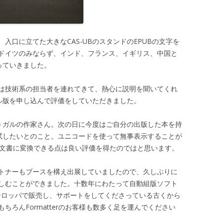
入口に立てた大きなCAS-UBのスタンドのEPUBの文字を
ドイツのみならず、インド、フランス、イギリス、中国と
寄っていきました。
は技術系の担当者を連れてきて、熱心に説明を聞いてくれ
アル版を申し込んで評価をしていただきました。
ルトガルの作家さん。次の日に今度はご自分の出版した本を持
か試したいとのこと。ユニコードを使って無事表示することが
UB文書に変換できる点は良い評価を得たのではと思います。
トナーもブースを構え出展していましたので、久しぶりに
しむことができました。十数年にわたって自動組版ソフト
ーロッパで販売し、サポートをしてくださっている古くから
ろんFormatterのお客様も数多く足を運んでください