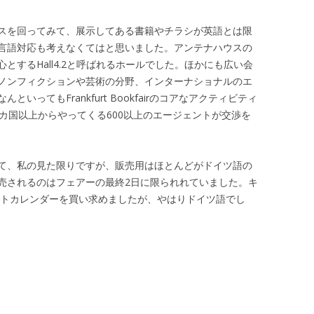
スを回ってみて、展示してある書籍やチラシが英語とは限
言語対応も考えなくてはと思いました。アンテナハウスの
とするHall4.2と呼ばれるホールでした。ほかにも広い会
ノンフィクションや芸術の分野、インターナショナルのエ
ってもFrankfurt Bookfairのコアなアクティビティ
カ国以上からやってくる600以上のエージェントが交渉を
て、私の見た限りですが、販売用はほとんどがドイツ語の
売されるのはフェアーの最終2日に限られれていました。キ
ストカレンダーを買い求めましたが、やはりドイツ語でし