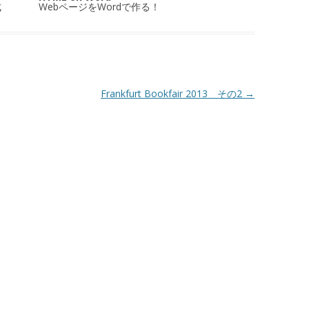
成
WebページをWordで作る！
Frankfurt Bookfair 2013 その2
→