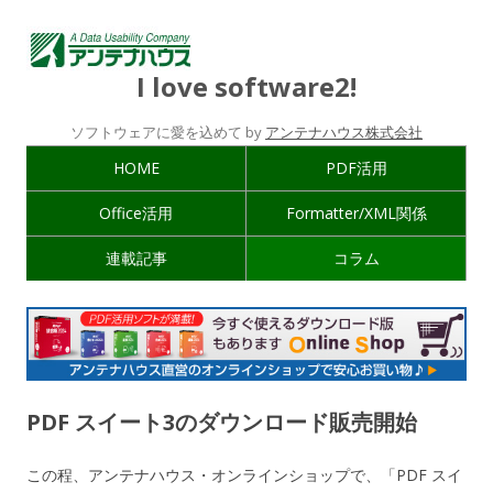
I love software2!
ソフトウェアに愛を込めて by
アンテナハウス株式会社
HOME
PDF活用
Office活用
Formatter/XML関係
連載記事
コラム
PDF スイート3のダウンロード販売開始
この程、アンテナハウス・オンラインショップで、「PDF スイ