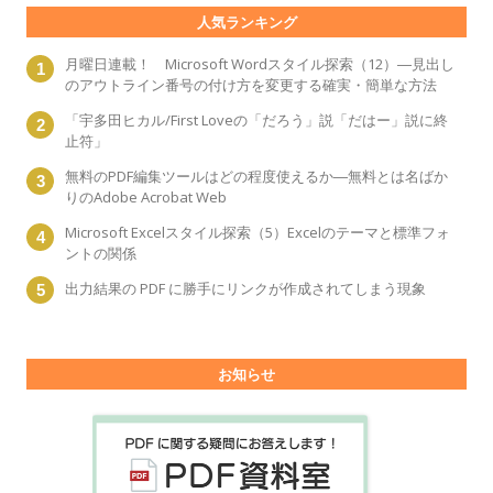
人気ランキング
月曜日連載！ Microsoft Wordスタイル探索（12）―見出し
のアウトライン番号の付け方を変更する確実・簡単な方法
「宇多田ヒカル/First Loveの「だろう」説「だはー」説に終
止符」
無料のPDF編集ツールはどの程度使えるか―無料とは名ばか
りのAdobe Acrobat Web
Microsoft Excelスタイル探索（5）Excelのテーマと標準フォ
ントの関係
出力結果の PDF に勝手にリンクが作成されてしまう現象
お知らせ