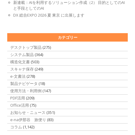
新連載：AIを利用するソリューション作成（2） 目的としてのAI
と手段としてのAI
DX 総合EXPO 2026 夏 東京 に出展します
カテゴリー
デスクトップ製品
(275)
システム製品
(364)
構造化文書
(503)
スキャナ保存
(249)
e-文書法
(278)
製品ナビゲータ
(18)
使用方法・利用例
(147)
PDF活用
(209)
Office活用
(75)
お知らせ・ニュース
(351)
e-na伊那谷 旅便り
(83)
コラム
(1,142)