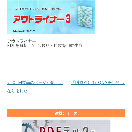
アウトライナー
PDFを解析して しおり・目次を自動生成
投稿ナビゲーション
←
OEM製品のページが新しく
「瞬簡PDF3」Q&Aを公開
→
なりました
連載シリーズ