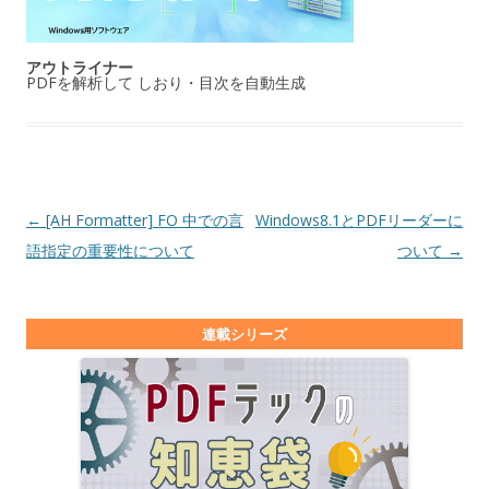
アウトライナー
PDFを解析して しおり・目次を自動生成
投稿ナビゲーション
←
[AH Formatter] FO 中での言
Windows8.1とPDFリーダーに
語指定の重要性について
ついて
→
連載シリーズ