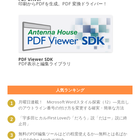
印刷からPDFを生成。PDF 変換ドライバー！
PDF Viewer SDK
PDF表示と編集ライブラリ
人気ランキング
月曜日連載！ Microsoft Wordスタイル探索（12）―見出し
のアウトライン番号の付け方を変更する確実・簡単な方法
「宇多田ヒカル/First Loveの「だろう」説「だはー」説に終
止符」
無料のPDF編集ツールはどの程度使えるか―無料とは名ばか
りのAdobe Acrobat Web