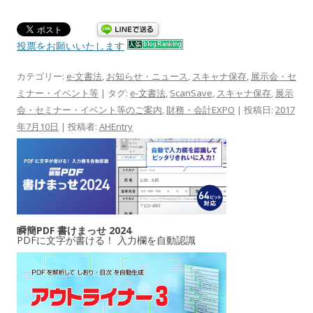
投票をお願いいたします
カテゴリー:
e-文書法
,
お知らせ・ニュース
,
スキャナ保存
,
展示会・セ
ミナー・イベント等
| タグ:
e-文書法
,
ScanSave
,
スキャナ保存
,
展示
会・セミナー・イベント等のご案内
,
財務・会計EXPO
| 投稿日:
2017
年7月10日
|
投稿者:
AHEntry
瞬簡PDF 書けまっせ 2024
PDFに文字が書ける！ 入力欄を自動認識