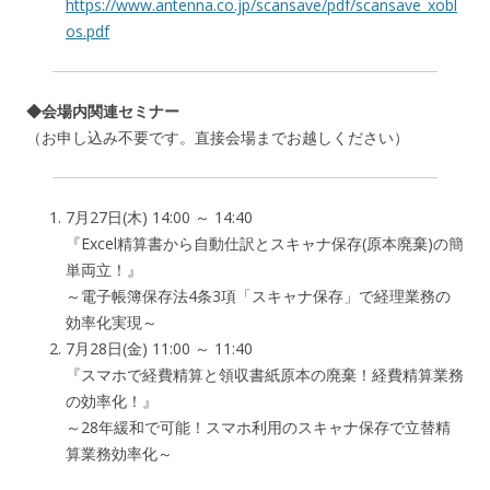
https://www.antenna.co.jp/scansave/pdf/scansave_xobl
os.pdf
◆会場内関連セミナー
（お申し込み不要です。直接会場までお越しください）
7月27日(木) 14:00 ～ 14:40
『Excel精算書から自動仕訳とスキャナ保存(原本廃棄)の簡
単両立！』
～電子帳簿保存法4条3項「スキャナ保存」で経理業務の
効率化実現～
7月28日(金) 11:00 ～ 11:40
『スマホで経費精算と領収書紙原本の廃棄！経費精算業務
の効率化！』
～28年緩和で可能！スマホ利用のスキャナ保存で立替精
算業務効率化～