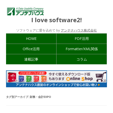
I love software2!
ソフトウェアに愛を込めて by
アンテナハウス株式会社
HOME
PDF活用
Office活用
Formatter/XML関係
連載記事
コラム
タグ別アーカイブ:
財務・会計EXPO