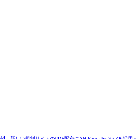
い規制サイトのPDF配布にAH Formatter V5.3を採用 »