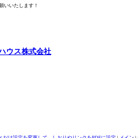
くお願いいたします！
ハウス株式会社
っとだけ設定を変更して、しおりやリンクをPDFに設定
|
メイン
|