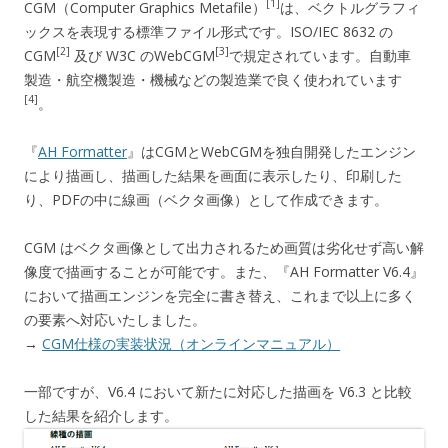
[1]
CGM（Computer Graphics Metafile）
は、ベクトルグラフィ
ックスを表現する標準ファイル形式です。ISO/IEC 8632 の
[2]
[3]
CGM
及び W3C のWebCGM
で規定されています。自動車
製造・航空機製造・機械などの製造業で良く使われています
[4]
。
『
AH Formatter
』はCGMとWebCGMを独自開発したエンジン
により描画し、描画した結果を画面に表示したり、印刷した
り、PDFの中に線画（ベクタ画像）として作成できます。
CGM はベクタ画像として出力されるため画質は劣化せず高い解
像度で描画することが可能です。また、『AH Formatter V6.4』
において描画エンジンを完全に書き替え、これまで以上に多く
の要素へ対応いたしました。
→
CGM仕様の実装状況（オンラインマニュアル）
一部ですが、V6.4 において新たに対応した描画を V6.3 と比較
した結果を紹介します。