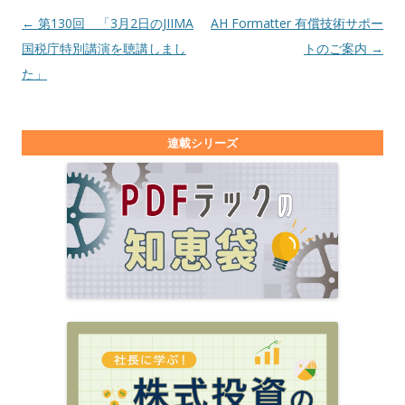
投稿ナビゲーション
←
第130回 「3月2日のJIIMA
AH Formatter 有償技術サポー
国税庁特別講演を聴講しまし
トのご案内
→
た」
連載シリーズ