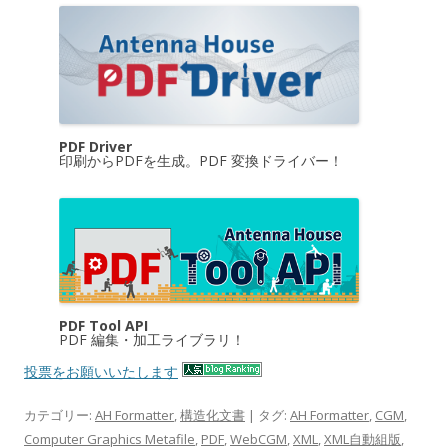
PDF Driver
印刷からPDFを生成。PDF 変換ドライバー！
PDF Tool API
PDF 編集・加工ライブラリ！
投票をお願いいたします
カテゴリー:
AH Formatter
,
構造化文書
| タグ:
AH Formatter
,
CGM
,
Computer Graphics Metafile
,
PDF
,
WebCGM
,
XML
,
XML自動組版
,