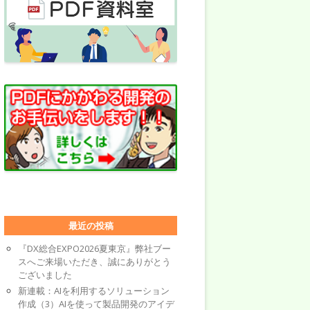
最近の投稿
『DX総合EXPO2026夏東京』弊社ブー
スへご来場いただき、誠にありがとう
ございました
新連載：AIを利用するソリューション
作成（3）AIを使って製品開発のアイデ