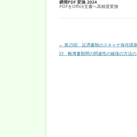
瞬簡PDF 変換 2024
PDFをOffice文書へ高精度変換
投稿ナビゲーション
←
第25回 証憑書類のスキャナ保存講座
33 帳簿書類間の関連性の確保の方法