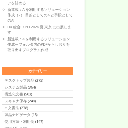
アを詰める
新連載：AIを利用するソリューション
作成（2） 目的としてのAIと手段として
のAI
DX 総合EXPO 2026 夏 東京 に出展しま
す
新連載：AIを利用するソリューション
作成ーフォルダ内のPDFからしおりを
取り出すプログラム作成
カテゴリー
デスクトップ製品
(275)
システム製品
(364)
構造化文書
(503)
スキャナ保存
(249)
e-文書法
(278)
製品ナビゲータ
(18)
使用方法・利用例
(147)