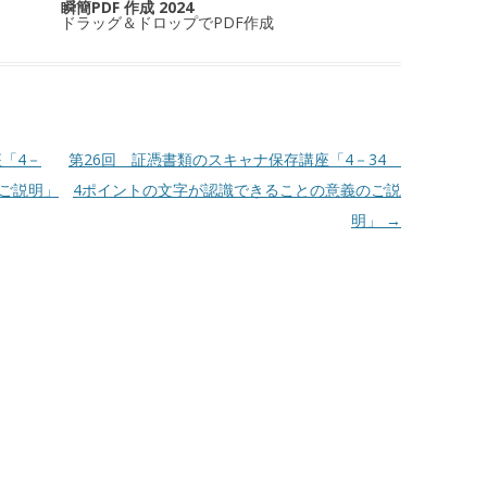
瞬簡PDF 作成 2024
ドラッグ＆ドロップでPDF作成
「4－
第26回 証憑書類のスキャナ保存講座「4－34
のご説明」
4ポイントの文字が認識できることの意義のご説
明」
→