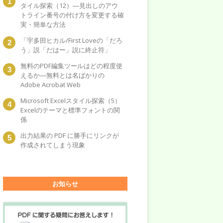
タイル探索（12）―見出しのアウ
トライン番号の付け方を変更する確
実・簡単な方法
「宇多田ヒカル/First Loveの「だろ
う」説「だはー」説に終止符」
無料のPDF編集ツールはどの程度使
えるか―無料とは名ばかりの
Adobe Acrobat Web
Microsoft Excelスタイル探索（5）
Excelのテーマと標準フォントの関
係
出力結果の PDF に勝手にリンクが
作成されてしまう現象
お知らせ