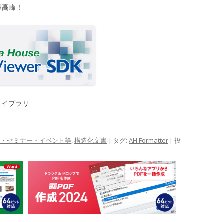
最高峰！
K
ライブラリ
会・セミナー・イベント等
,
構造化文書
| タグ:
AH Formatter
| 投