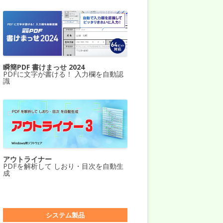
瞬簡PDF 書けまっせ 2024
PDFに文字が書ける！ 入力欄を自動認
識
アウトライナー
PDFを解析して しおり・目次を自動生
成
システム製品