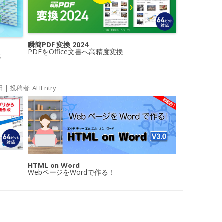
瞬簡PDF 変換 2024
PDFをOffice文書へ高精度変換
成
日
|
投稿者:
AHEntry
HTML on Word
WebページをWordで作る！