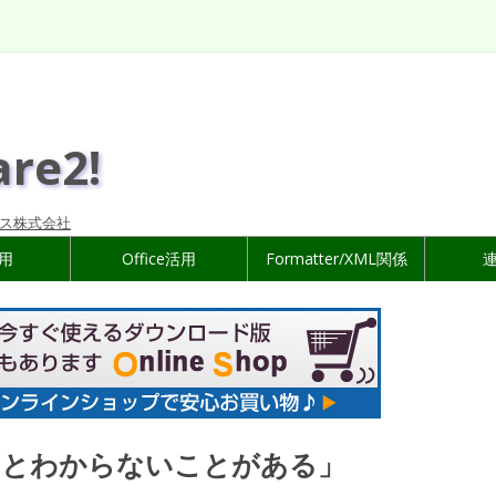
are2!
ス株式会社
活用
Office活用
Formatter/XML関係
いとわからないことがある」