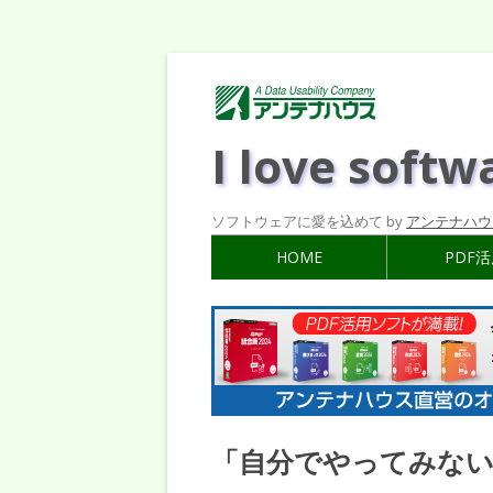
I love softw
ソフトウェアに愛を込めて by
アンテナハウ
HOME
PDF
「自分でやってみな