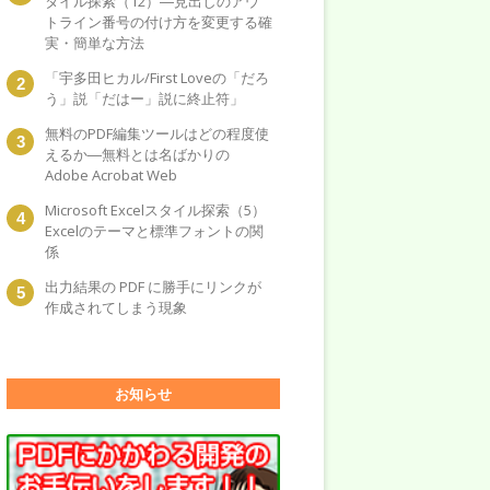
タイル探索（12）―見出しのアウ
トライン番号の付け方を変更する確
実・簡単な方法
「宇多田ヒカル/First Loveの「だろ
う」説「だはー」説に終止符」
無料のPDF編集ツールはどの程度使
えるか―無料とは名ばかりの
Adobe Acrobat Web
Microsoft Excelスタイル探索（5）
Excelのテーマと標準フォントの関
係
出力結果の PDF に勝手にリンクが
作成されてしまう現象
お知らせ