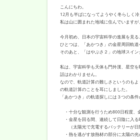
こんにちわ。
12月も半ばになってようやく冬らしく
私は山に囲まれた地域に住んでいますが
今月初め、日本の宇宙科学の進展を見る
ひとつは、「あかつき」の金星周回軌道
そのあと、「はやぶさ２」の地球スイン
私は、宇宙科学も天体も門外漢、星空を
話はわかりません。
なので、軌道計算の難しさというのもよ
の軌道計算のことを耳にしました。
「あかつき」の軌道探しには３つの条件
・十分な観測を行うため800日程度、
・金星を回る間、連続して日陰に入る時
（太陽光で充電するバッテリーが日陰
・熱を逃がす放熱材の部分に太陽の光