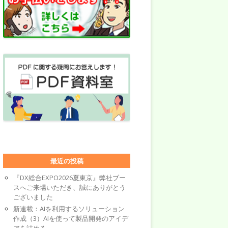
最近の投稿
『DX総合EXPO2026夏東京』弊社ブー
スへご来場いただき、誠にありがとう
ございました
新連載：AIを利用するソリューション
作成（3）AIを使って製品開発のアイデ