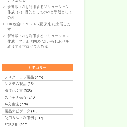
アを詰める
新連載：AIを利用するソリューション
作成（2） 目的としてのAIと手段として
のAI
DX 総合EXPO 2026 夏 東京 に出展しま
す
新連載：AIを利用するソリューション
作成ーフォルダ内のPDFからしおりを
取り出すプログラム作成
カテゴリー
デスクトップ製品
(275)
システム製品
(364)
構造化文書
(503)
スキャナ保存
(249)
e-文書法
(278)
製品ナビゲータ
(18)
使用方法・利用例
(147)
PDF活用
(209)