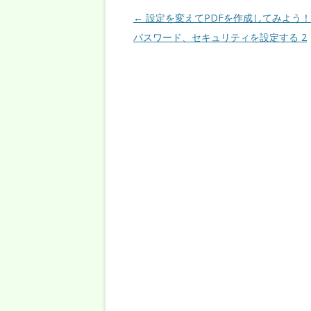
投稿ナビゲーション
←
設定を変えてPDFを作成してみよう！
パスワード、セキュリティを設定する 2