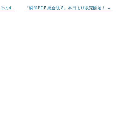
その4：
『瞬簡PDF 統合版 8』本日より販売開始！
→