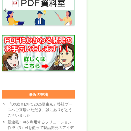
最近の投稿
『DX総合EXPO2026夏東京』弊社ブー
スへご来場いただき、誠にありがとう
ございました
新連載：AIを利用するソリューション
作成（3）AIを使って製品開発のアイデ