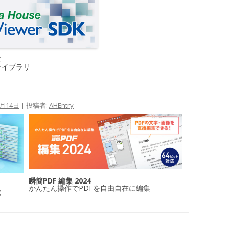
K
ライブラリ
5月14日
|
投稿者:
AHEntry
瞬簡PDF 編集 2024
かんたん操作でPDFを自由自在に編集
成