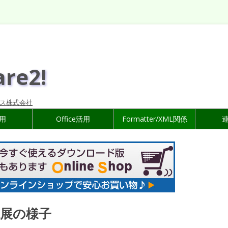
are2!
ス株式会社
活用
Office活用
Formatter/XML関係
展の様子