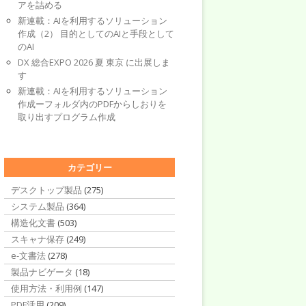
アを詰める
新連載：AIを利用するソリューション
作成（2） 目的としてのAIと手段として
のAI
DX 総合EXPO 2026 夏 東京 に出展しま
す
新連載：AIを利用するソリューション
作成ーフォルダ内のPDFからしおりを
取り出すプログラム作成
カテゴリー
デスクトップ製品
(275)
システム製品
(364)
構造化文書
(503)
スキャナ保存
(249)
e-文書法
(278)
製品ナビゲータ
(18)
使用方法・利用例
(147)
PDF活用
(209)