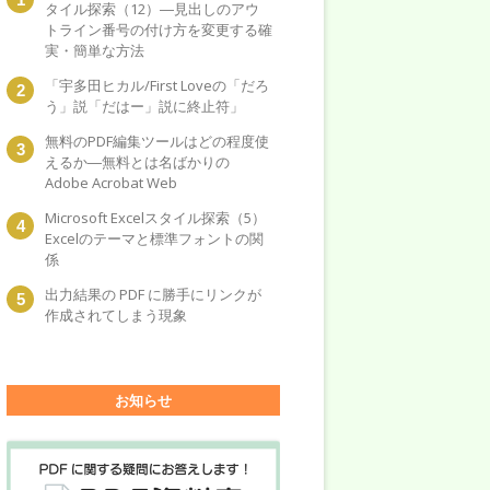
タイル探索（12）―見出しのアウ
トライン番号の付け方を変更する確
実・簡単な方法
「宇多田ヒカル/First Loveの「だろ
う」説「だはー」説に終止符」
無料のPDF編集ツールはどの程度使
えるか―無料とは名ばかりの
Adobe Acrobat Web
Microsoft Excelスタイル探索（5）
Excelのテーマと標準フォントの関
係
出力結果の PDF に勝手にリンクが
作成されてしまう現象
お知らせ